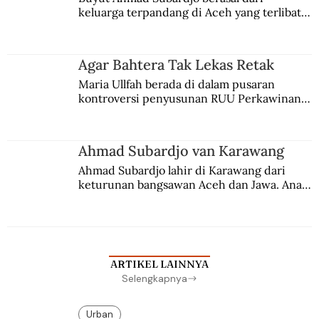
keluarga terpandang di Aceh yang terlibat 
persaingan kekuasaan. Dia memilih 
merantau ke Jawa dan menjadi pemuka 
agama Islam. Anaknya mengikuti jejaknya.
Agar Bahtera Tak Lekas Retak
Maria Ullfah berada di dalam pusaran 
kontroversi penyusunan RUU Perkawinan. 
Berbuah manis walau penuh kompromi.
Ahmad Subardjo van Karawang
Ahmad Subardjo lahir di Karawang dari 
keturunan bangsawan Aceh dan Jawa. Anak 
kesayangan mantri polisi ini pindah ke 
Batavia untuk melanjutkan pendidikan di 
sekolah Belanda.
ARTIKEL LAINNYA
Selengkapnya
Urban