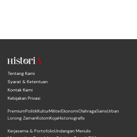
Tentang Kami
Syarat & Ketentuan
Kontak Kami
Kebijakan Privasi
Premium
Politik
Kultur
Militer
Ekonomi
Olahraga
Sains
Urban
Lorong Zaman
Kolom
Koja
Historiografis
Kerjasama & Portofolio
Undangan Menulis