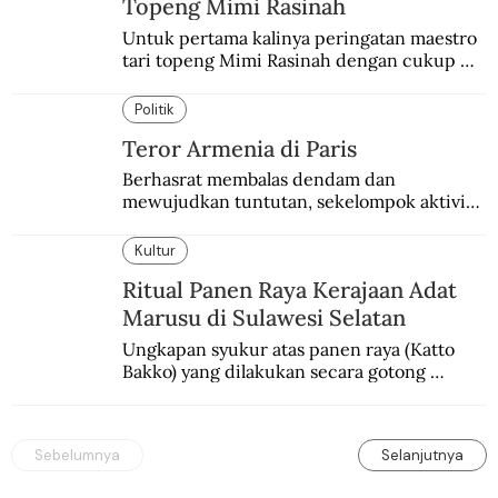
Topeng Mimi Rasinah
Untuk pertama kalinya peringatan maestro 
tari topeng Mimi Rasinah dengan cukup 
besar. Melibatkan seniman nasional dan 
internasional.
Politik
Teror Armenia di Paris
Berhasrat membalas dendam dan 
mewujudkan tuntutan, sekelompok aktivis 
garis keras Armenia mengebom bandara di 
Paris.
Kultur
Ritual Panen Raya Kerajaan Adat
Marusu di Sulawesi Selatan
Ungkapan syukur atas panen raya (Katto 
Bakko) yang dilakukan secara gotong 
royong.
Sebelumnya
Selanjutnya