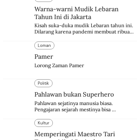
Warna-warni Mudik Lebaran
Tahun Ini di Jakarta
Kisah suka-duka mudik Lebaran tahun ini. 
Dilarang karena pandemi membuat ribuan 
orang berbondong-bondong pulang 
kampung lebih awal.
Loman
Pamer
Lorong Zaman Pamer
Politik
Pahlawan bukan Superhero
Pahlawan sejatinya manusia biasa. 
Pengajaran sejarah mestinya bisa 
menghadirkan sosok humanisnya.
Kultur
Memperingati Maestro Tari