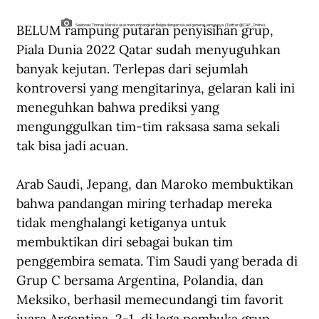
BELUM rampung putaran penyisihan grup, 
Selebrasi Timnas Maroko usai menumbangkan Belgia dengan skuad generasi emasnya. (Twitter @CAF_Online).
Piala Dunia 2022 Qatar sudah menyuguhkan 
banyak kejutan. Terlepas dari sejumlah 
kontroversi yang mengitarinya, gelaran kali ini 
meneguhkan bahwa prediksi yang 
mengunggulkan tim-tim raksasa sama sekali 
tak bisa jadi acuan.
Arab Saudi, Jepang, dan Maroko membuktikan 
bahwa pandangan miring terhadap mereka 
tidak menghalangi ketiganya untuk 
membuktikan diri sebagai bukan tim 
penggembira semata. Tim Saudi yang berada di 
Grup C bersama Argentina, Polandia, dan 
Meksiko, berhasil memecundangi tim favorit 
juara Argentina, 2-1, di laga pembuka grup 