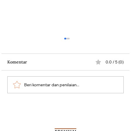
Komentar
0.0 / 5 (0)
Beri komentar dan penilaian...
Kala Rombongan Haji Dibantai Vasco da
Gama