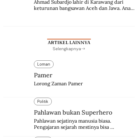
Ahmad Subardjo lahir di Karawang dari 
keturunan bangsawan Aceh dan Jawa. Anak 
kesayangan mantri polisi ini pindah ke 
Batavia untuk melanjutkan pendidikan di 
sekolah Belanda.
ARTIKEL LAINNYA
Selengkapnya
Loman
Pamer
Lorong Zaman Pamer
Politik
Pahlawan bukan Superhero
Pahlawan sejatinya manusia biasa. 
Pengajaran sejarah mestinya bisa 
menghadirkan sosok humanisnya.