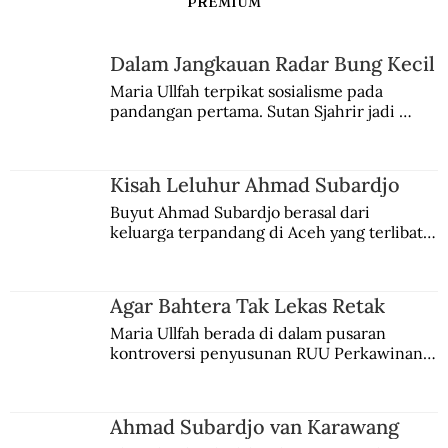
PREMIUM
Dalam Jangkauan Radar Bung Kecil
Maria Ullfah terpikat sosialisme pada 
pandangan pertama. Sutan Sjahrir jadi 
comblangnya.
Kisah Leluhur Ahmad Subardjo
Buyut Ahmad Subardjo berasal dari 
keluarga terpandang di Aceh yang terlibat 
persaingan kekuasaan. Dia memilih 
merantau ke Jawa dan menjadi pemuka 
agama Islam. Anaknya mengikuti jejaknya.
Agar Bahtera Tak Lekas Retak
Maria Ullfah berada di dalam pusaran 
kontroversi penyusunan RUU Perkawinan. 
Berbuah manis walau penuh kompromi.
Ahmad Subardjo van Karawang