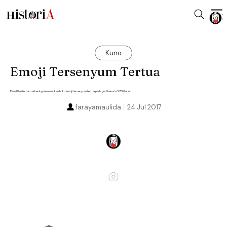
Kuno
Emoji Tersenyum Tertua
Penelitian terbaru arkeolog menemukan bukti emoji tersenyum tertua pada guci berusia 3.700 tahun.
farayamaulida
24 Jul 2017