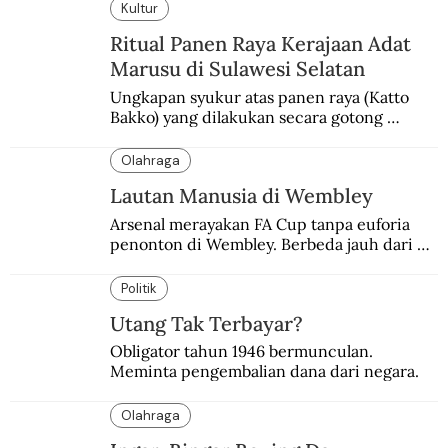
Kultur
Ritual Panen Raya Kerajaan Adat
Marusu di Sulawesi Selatan
Ungkapan syukur atas panen raya (Katto 
Bakko) yang dilakukan secara gotong 
royong.
Olahraga
Lautan Manusia di Wembley
Arsenal merayakan FA Cup tanpa euforia 
penonton di Wembley. Berbeda jauh dari 
suasana final di stadion ikonik itu 97 tahun 
silam.
Politik
Utang Tak Terbayar?
Obligator tahun 1946 bermunculan. 
Meminta pengembalian dana dari negara.
Olahraga