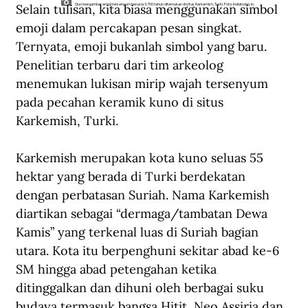
Selain tulisan, kita biasa menggunakan simbol 
Guci bergambar emoji tersenyum berusia 3.700 tahun ditemukan di situs Karkemish, Turki. Foto: Indiatoday.in.
emoji dalam percakapan pesan singkat. 
Ternyata, emoji bukanlah simbol yang baru. 
Penelitian terbaru dari tim arkeolog 
menemukan lukisan mirip wajah tersenyum 
pada pecahan keramik kuno di situs 
Karkemish, Turki.
Karkemish merupakan kota kuno seluas 55 
hektar yang berada di Turki berdekatan 
dengan perbatasan Suriah. Nama Karkemish 
diartikan sebagai “dermaga/tambatan Dewa 
Kamis” yang terkenal luas di Suriah bagian 
utara. Kota itu berpenghuni sekitar abad ke-6 
SM hingga abad petengahan ketika 
ditinggalkan dan dihuni oleh berbagai suku 
budaya termasuk bangsa Hitit, Neo Assiria dan 