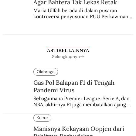
Agar Bahtera Tak Lekas Retak
Maria Ullfah berada di dalam pusaran 
kontroversi penyusunan RUU Perkawinan. 
Berbuah manis walau penuh kompromi.
ARTIKEL LAINNYA
Selengkapnya
Olahraga
Gas Pol Balapan F1 di Tengah
Pandemi Virus
Sebagaimana Premier League, Serie A, dan 
NBA, akhirnya F1 juga membatalkan ajang 
balapannya. Menghindari pengalaman 
enam dekade lampau.
Kultur
Manisnya Kekayaan Oopjen dari