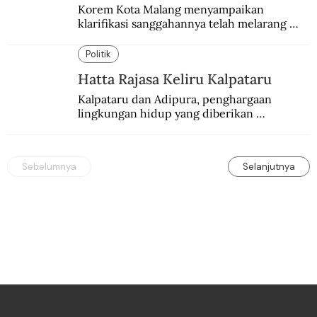
Korem Kota Malang menyampaikan 
klarifikasi sanggahannya telah melarang 
seminar sejarah di Universitas Negeri 
Malang.
Politik
Hatta Rajasa Keliru Kalpataru
Kalpataru dan Adipura, penghargaan 
lingkungan hidup yang diberikan 
pemerintah setiap tahun kepada dua pihak 
yang berbeda.
Sebelumnya
Selanjutnya