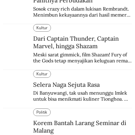
Pahitnya Perbudakan
Sosok crazy rich dalam lukisan Rembrandt. 
Menimbun kekayaannya dari hasil memeras 
keringat para budak.
Kultur
Dari Captain Thunder, Captain
Marvel, hingga Shazam
Meski sarat gimmick, film Shazam! Fury of 
the Gods tetap menyajikan keluguan remaja 
yang menyimpan kekuatan para dewa 
Yunani.
Kultur
Selera Naga Sejuta Rasa
Di Banyuwangi, tak usah menunggu Imlek 
untuk bisa menikmati kuliner Tionghoa. 
Ada pasar kuliner khas yang digelar tiap 
pekan.
Politik
Korem Bantah Larang Seminar di
Malang