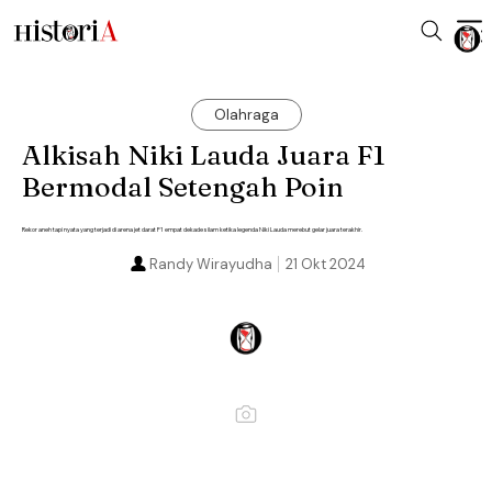
Olahraga
Alkisah Niki Lauda Juara F1
Bermodal Setengah Poin
Rekor aneh tapi nyata yang terjadi di arena jet darat F1 empat dekade silam ketika legenda Niki Lauda merebut gelar juara terakhir.
Randy Wirayudha
21 Okt 2024