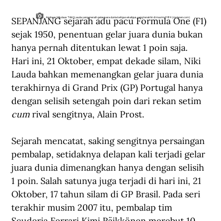
SEPANJANG sejarah adu pacu Formula One (F1) 
Andreas Nikolaus "Niki" Lauda yang meraih gelar juara dunia ketiga sekaligus yang terakhir di musim 1984 (mclaren.com)
sejak 1950, penentuan gelar juara dunia bukan 
hanya pernah ditentukan lewat 1 poin saja. 
Hari ini, 21 Oktober, empat dekade silam, Niki 
Lauda bahkan memenangkan gelar juara dunia 
terakhirnya di Grand Prix (GP) Portugal hanya 
dengan selisih setengah poin dari rekan setim 
cum
 rival sengitnya, Alain Prost. 
Sejarah mencatat, saking sengitnya persaingan 
pembalap, setidaknya delapan kali terjadi gelar 
juara dunia dimenangkan hanya dengan selisih 
1 poin. Salah satunya juga terjadi di hari ini, 21 
Oktober, 17 tahun silam di GP Brasil. Pada seri 
terakhir musim 2007 itu, pembalap tim 
Scuderia Ferrari Kimi Räikkönen merebut 10 