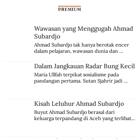
PREMIUM
Wawasan yang Menggugah Ahmad
Subardjo
Rush Memicu Adrenalin hingga Garis
Ahmad Subardjo tak hanya berotak encer 
dalam pelajaran, wawasan dunia dan 
Finis
kesadaran kebangsaannya tumbuh berkat 
Jules Verne, Multatuli, hingga Sun Yat-sen.
Dalam Jangkauan Radar Bung Kecil
Maria Ullfah terpikat sosialisme pada 
pandangan pertama. Sutan Sjahrir jadi 
comblangnya.
Kisah Leluhur Ahmad Subardjo
Buyut Ahmad Subardjo berasal dari 
keluarga terpandang di Aceh yang terlibat 
persaingan kekuasaan. Dia memilih 
merantau ke Jawa dan menjadi pemuka 
agama Islam. Anaknya mengikuti jejaknya.