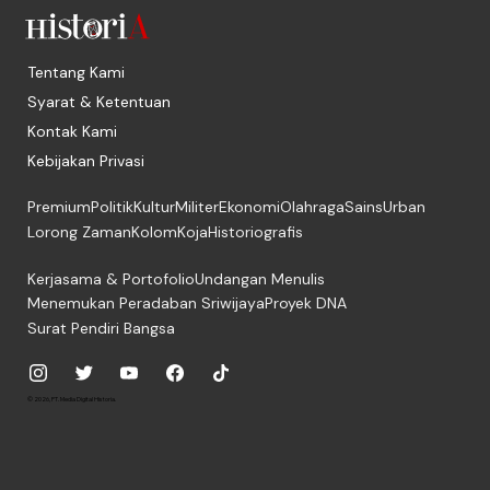
Tentang Kami
Syarat & Ketentuan
Kontak Kami
Kebijakan Privasi
Premium
Politik
Kultur
Militer
Ekonomi
Olahraga
Sains
Urban
Lorong Zaman
Kolom
Koja
Historiografis
Kerjasama & Portofolio
Undangan Menulis
Menemukan Peradaban Sriwijaya
Proyek DNA
Surat Pendiri Bangsa
© 2026, PT. Media Digital Historia.