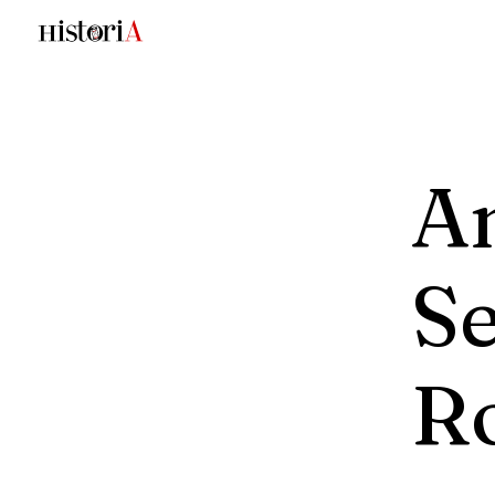
An
Se
R