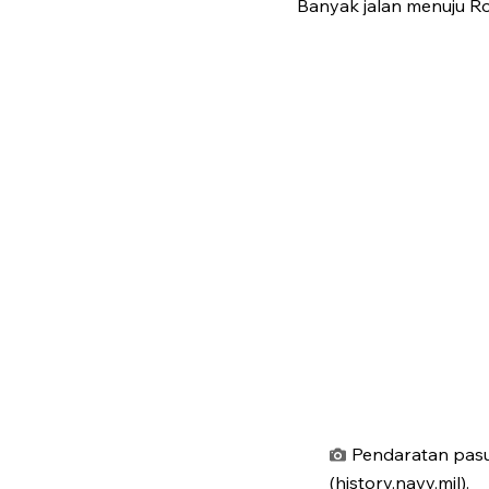
Banyak jalan menuju Ro
Pendaratan pasuk
(history.navy.mil).