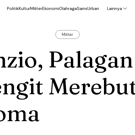
Politik
Kultur
Militer
Ekonomi
Olahraga
Sains
Urban
Lainnya
Militer
zio, Palagan
ngit Merebu
oma