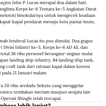
ayjen John P. Lucas merapal doa dalam hati. 
 Panglima Korps ke-6 Tentara ke-5 Angkatan Darat 
memelototi binokularnya untuk mengecek keadaan 
kapal-kapal pendarat menuju kota pantai Anzio, 
awab Jenderal Lucas itu pun dimulai. Dua gugus 
i Divisi Infantri ke-3, Korps ke-6 AD AS, dan 
n total 36 ribu personel berangsur-angsur mulai 
apan landing ship infantry, 84 landing ship tank, 
ing craft tank dari ratusan kapal dalam konvoi 
 pada 21 Januari malam.
ira 20 ribu serdadu Sekutu yang menggelar 
 memicu tembakan meriam maupun senjata lain 
perasi Shingle telah tercapai.
mbaca lebih lanjut?