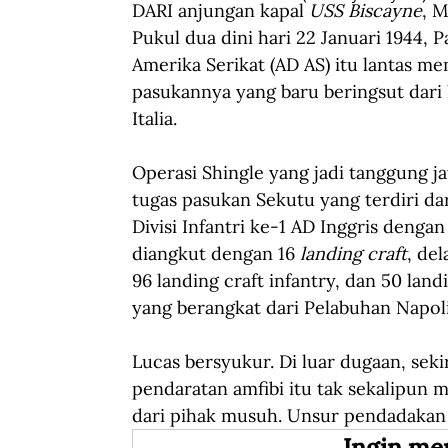
DARI anjungan kapal 
USS Biscayne
, M
Pukul dua dini hari 22 Januari 1944,
Amerika Serikat (AD AS) itu lantas 
pasukannya yang baru beringsut dari 
Italia.
Operasi Shingle yang jadi tanggung j
tugas pasukan Sekutu yang terdiri dar
Divisi Infantri ke-1 AD Inggris denga
diangkut dengan 16 
landing
craft
, del
96 landing craft infantry, dan 50 land
yang berangkat dari Pelabuhan Napoli
Lucas bersyukur. Di luar dugaan, sek
pendaratan amfibi itu tak sekalipun
dari pihak musuh. Unsur pendadakan O
Ingin me