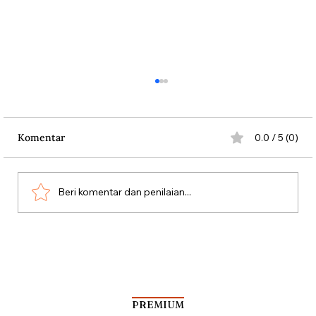
Komentar
0.0 / 5 (0)
Beri komentar dan penilaian...
Penduduk Belanda Melawan Nazi
dengan Bunga
PREMIUM