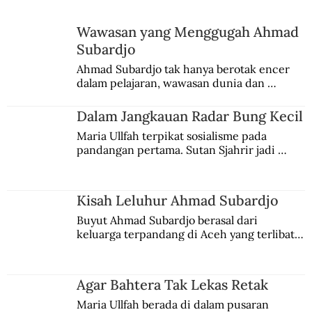
Wawasan yang Menggugah Ahmad
Subardjo
Ahmad Subardjo tak hanya berotak encer 
dalam pelajaran, wawasan dunia dan 
kesadaran kebangsaannya tumbuh berkat 
Jules Verne, Multatuli, hingga Sun Yat-sen.
Dalam Jangkauan Radar Bung Kecil
Maria Ullfah terpikat sosialisme pada 
pandangan pertama. Sutan Sjahrir jadi 
comblangnya.
Kisah Leluhur Ahmad Subardjo
Buyut Ahmad Subardjo berasal dari 
keluarga terpandang di Aceh yang terlibat 
persaingan kekuasaan. Dia memilih 
merantau ke Jawa dan menjadi pemuka 
agama Islam. Anaknya mengikuti jejaknya.
Agar Bahtera Tak Lekas Retak
Maria Ullfah berada di dalam pusaran 