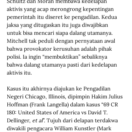
Schultz dan Moran membawa kedelapan 
aktivis yang acap merongrong kepentingan 
pemerintah itu diseret ke pengadilan. Kedua 
jaksa yang ditugaskan itu juga diwajibkan 
untuk bisa mencari siapa dalang utamanya. 
Mitchell tak peduli dengan pernyataan awal 
bahwa provokator kerusuhan adalah pihak 
polisi. Ia ingin “membuktikan” sebaliknya 
bahwa dalang utamanya pasti dari kedelapan 
aktivis itu.
Kasus itu akhirnya diajukan ke Pengadilan 
Negeri Chicago, Illinois, dipimpin Hakim Julius 
Hoffman (Frank Langella) dalam kasus “69 CR 
180: United States of America vs David T. 
Dellinger, 
et al
”. Tujuh dari delapan terdakwa 
diwakili pengacara William Kunstler (Mark 