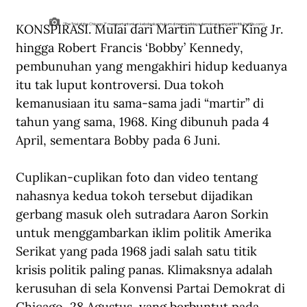
KONSPIRASI. Mulai dari Martin Luther King Jr. 
"The Trial of the Chicago 7" mempertontonkan kebobrokan hukum di negeri adidaya demokrasi yang antikritik (netflix.com)
hingga Robert Francis ‘Bobby’ Kennedy, 
pembunuhan yang mengakhiri hidup keduanya 
itu tak luput kontroversi. Dua tokoh 
kemanusiaan itu sama-sama jadi “martir” di 
tahun yang sama, 1968. King dibunuh pada 4 
April, sementara Bobby pada 6 Juni.
Cuplikan-cuplikan foto dan video tentang 
nahasnya kedua tokoh tersebut dijadikan 
gerbang masuk oleh sutradara Aaron Sorkin 
untuk menggambarkan iklim politik Amerika 
Serikat yang pada 1968 jadi salah satu titik 
krisis politik paling panas. Klimaksnya adalah 
kerusuhan di sela Konvensi Partai Demokrat di 
Chicago, 28 Agustus, yang berbuntut pada 