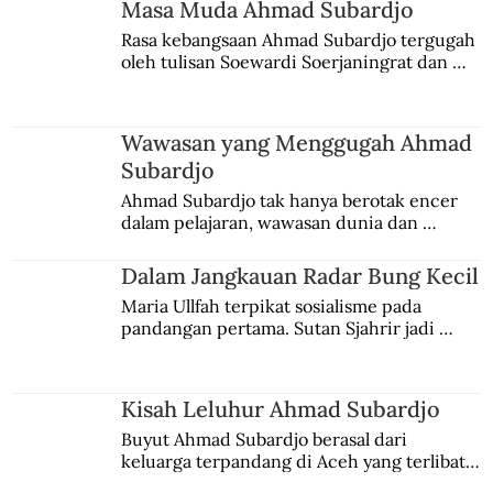
Masa Muda Ahmad Subardjo
Rasa kebangsaan Ahmad Subardjo tergugah 
oleh tulisan Soewardi Soerjaningrat dan 
pidato Tjokroaminoto. Dia juga sempat 
menggeluti teosofi.
Wawasan yang Menggugah Ahmad
Subardjo
Ahmad Subardjo tak hanya berotak encer 
dalam pelajaran, wawasan dunia dan 
kesadaran kebangsaannya tumbuh berkat 
Jules Verne, Multatuli, hingga Sun Yat-sen.
Dalam Jangkauan Radar Bung Kecil
Maria Ullfah terpikat sosialisme pada 
pandangan pertama. Sutan Sjahrir jadi 
comblangnya.
Kisah Leluhur Ahmad Subardjo
Buyut Ahmad Subardjo berasal dari 
keluarga terpandang di Aceh yang terlibat 
persaingan kekuasaan. Dia memilih 