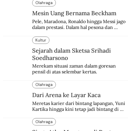
menjadi salah satu kota yang dikunjungi 
Olahraga
Maradona.
Mesin Uang Bernama Beckham
Pele, Maradona, Ronaldo hingga Messi jago 
dalam prestasi. Dalam hal pesona dan 
brand, Beckham belum tertandingi.
Kultur
Sejarah dalam Sketsa Srihadi
Soedharsono
Merekam situasi zaman dalam goresan 
pensil di atas selembar kertas.
Olahraga
Dari Arena ke Layar Kaca
Meretas karier dari bintang lapangan, Yuni 
Kartika hingga kini tetap jadi bintang di 
depan kamera.
Olahraga