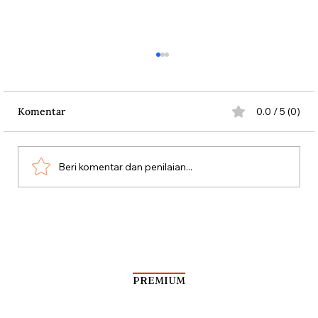
Komentar
0.0 / 5 (0)
Beri komentar dan penilaian...
Penduduk Belanda Melawan Nazi
dengan Bunga
PREMIUM