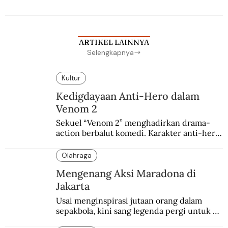
merantau ke Jawa dan menjadi pemuka 
agama Islam. Anaknya mengikuti jejaknya.
ARTIKEL LAINNYA
Selengkapnya
Kultur
Kedigdayaan Anti-Hero dalam
Venom 2
Sekuel “Venom 2” menghadirkan drama-
action berbalut komedi. Karakter anti-hero 
yang mulanya berasal dari sayembara 
penggemar.
Olahraga
Mengenang Aksi Maradona di
Jakarta
Usai menginspirasi jutaan orang dalam 
sepakbola, kini sang legenda pergi untuk 
selamanya. Jakarta beruntung sempat 