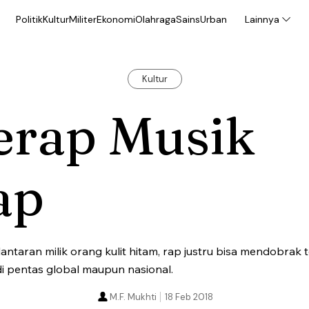
Politik
Kultur
Militer
Ekonomi
Olahraga
Sains
Urban
Lainnya
Kultur
erap Musik
ap
ntaran milik orang kulit hitam, rap justru bisa mendobrak 
 di pentas global maupun nasional.
M.F. Mukhti
18 Feb 2018