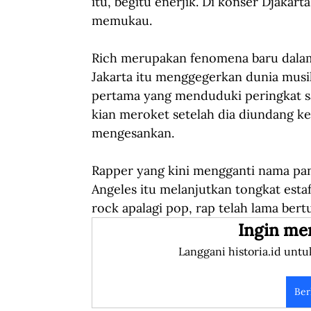
itu, begitu enerjik. Di konser Djakar
memukau.
Rich merupakan fenomena baru dalam 
Jakarta itu menggegerkan dunia musik 
pertama yang menduduki peringkat s
kian meroket setelah dia diundang k
mengesankan.
Rapper yang kini mengganti nama pan
Angeles itu melanjutkan tongkat estaf
rock apalagi pop, rap telah lama be
Ingin me
Langgani historia.id untu
Ber