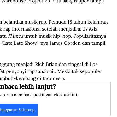
ta Warehouse Project 2017 itu sang rapper tampil 
belantika musik rap. Pemuda 18 tahun kelahiran 
rap internasional setelah menjadi artis Asia 
atu 
iTunes
 untuk musik hip-hop. Popularitasnya 
e “Late Late Show”-nya James Corden dan tampil 
ggung menjadi Rich Brian dan tinggal di Los 
et penyanyi rap tanah air. Meski tak sepopuler 
rtumbuh-kembang di Indonesia.
mbaca lebih lanjut?
k terus membaca postingan eksklusif ini.
langganan Sekarang