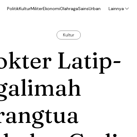
Politik
Kultur
Militer
Ekonomi
Olahraga
Sains
Urban
Lainnya
Kultur
kter Latip-
galimah
rangtua