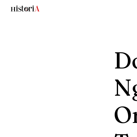
Do
N
O