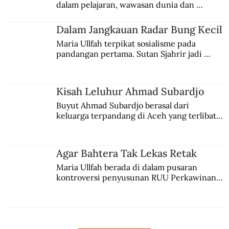
dalam pelajaran, wawasan dunia dan 
kesadaran kebangsaannya tumbuh berkat 
Jules Verne, Multatuli, hingga Sun Yat-sen.
Dalam Jangkauan Radar Bung Kecil
Maria Ullfah terpikat sosialisme pada 
pandangan pertama. Sutan Sjahrir jadi 
comblangnya.
Kisah Leluhur Ahmad Subardjo
Buyut Ahmad Subardjo berasal dari 
keluarga terpandang di Aceh yang terlibat 
persaingan kekuasaan. Dia memilih 
merantau ke Jawa dan menjadi pemuka 
agama Islam. Anaknya mengikuti jejaknya.
Agar Bahtera Tak Lekas Retak
Maria Ullfah berada di dalam pusaran 
kontroversi penyusunan RUU Perkawinan. 
Berbuah manis walau penuh kompromi.