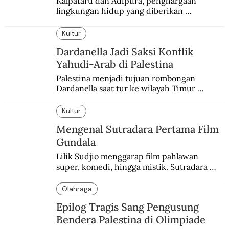
Kalpataru dan Adipura, penghargaan 
lingkungan hidup yang diberikan 
pemerintah setiap tahun kepada dua pihak 
yang berbeda.
Kultur
Dardanella Jadi Saksi Konflik
Yahudi-Arab di Palestina
Palestina menjadi tujuan rombongan 
Dardanella saat tur ke wilayah Timur 
Tengah. Di sana mereka menjadi saksi 
ketegangan antara orang Yahudi dan 
Kultur
penduduk Arab.
Mengenal Sutradara Pertama Film
Gundala
Lilik Sudjio menggarap film pahlawan 
super, komedi, hingga mistik. Sutradara 
terbaik yang kurang dilirik.
Olahraga
Epilog Tragis Sang Pengusung
Bendera Palestina di Olimpiade