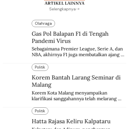
ARTIKEL LAINNYA
Selengkapnya
Olahraga
Gas Pol Balapan F1 di Tengah
Pandemi Virus
Sebagaimana Premier League, Serie A, dan 
NBA, akhirnya F1 juga membatalkan ajang 
balapannya. Menghindari pengalaman 
enam dekade lampau.
Politik
Korem Bantah Larang Seminar di
Malang
Korem Kota Malang menyampaikan 
klarifikasi sanggahannya telah melarang 
seminar sejarah di Universitas Negeri 
Malang.
Politik
Hatta Rajasa Keliru Kalpataru