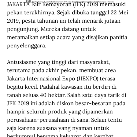
JAKARTA Fair Kemayoran (JFK) 2019 memasuki 
Salah satu area di Jakarta Fair Kemayoran 2019 yang dipenuhi produk fashion (Foto: Fazil Pamungkas/Historia)
pekan terakhirnya. Sejak dibuka tanggal 22 Mei 
2019, pesta tahunan ini telah menarik jutaan 
pengunjung. Mereka datang untuk 
meramaikan setiap acara yang disajikan panitia 
penyelenggara.
Antusiasme yang tinggi dari masyarakat, 
terutama pada akhir pekan, membuat area 
Jakarta Internasional Expo (JIEXPO) terasa 
begitu kecil. Padahal kawasan itu berdiri di 
tanah seluas 40 hektar. Salah satu daya tarik di 
JFK 2019 ini adalah diskon besar-besaran pada 
hampir seluruh produk yang dipamerkan 
perusahaan-perusahaan di sana. Selain tentu 
saja karena suasana yang nyaman untuk 
berkumpul bersama keluarga dan kerabat.