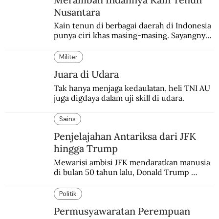
Nusantara
Kain tenun di berbagai daerah di Indonesia 
punya ciri khas masing-masing. Sayangnya, 
pendataan tentang para perajinnya masih 
belum memadai.
Militer
Juara di Udara
Tak hanya menjaga kedaulatan, heli TNI AU 
juga digdaya dalam uji skill di udara.
Sains
Penjelajahan Antariksa dari JFK
hingga Trump
Mewarisi ambisi JFK mendaratkan manusia 
di bulan 50 tahun lalu, Donald Trump 
terobsesi memasang bendera di Mars.
Politik
Permusyawaratan Perempuan