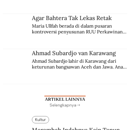
persaingan kekuasaan. Dia memilih 
merantau ke Jawa dan menjadi pemuka 
agama Islam. Anaknya mengikuti jejaknya.
Agar Bahtera Tak Lekas Retak
Maria Ullfah berada di dalam pusaran 
kontroversi penyusunan RUU Perkawinan. 
Berbuah manis walau penuh kompromi.
Ahmad Subardjo van Karawang
Ahmad Subardjo lahir di Karawang dari 
keturunan bangsawan Aceh dan Jawa. Anak 
kesayangan mantri polisi ini pindah ke 
Batavia untuk melanjutkan pendidikan di 
sekolah Belanda.
ARTIKEL LAINNYA
Selengkapnya
Kultur
Merambah Indahnya Kain Tenun