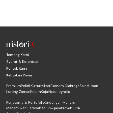
Tentang Kami
Syarat & Ketentuan
Kontak Kami
Kebijakan Privasi
Premium
Politik
Kultur
Militer
Ekonomi
Olahraga
Sains
Urban
Lorong Zaman
Kolom
Koja
Historiografis
Kerjasama & Portofolio
Undangan Menulis
Menemukan Peradaban Sriwijaya
Proyek DNA