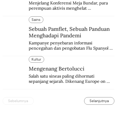
Menjelang Konferensi Meja Bundar, para 
perempuan aktivis menghelat 
permusyawaratan. Hasilnya dikirim ke 
delegasi Indonesia di KMB.
Sains
Sebuah Pamflet, Sebuah Panduan
Menghadapi Pandemi
Kampanye penyebaran informasi 
pencegahan dan pengobatan Flu Spanyol di 
Hindia Belanda melalui medium lokal.
Kultur
Mengenang Bertolucci
Salah satu sineas paling dihormati 
sepanjang sejarah. Dikenang Europe on 
Screen (EoS) tahun ini lewat pemutaran 
tiga karyanya.
Sebelumnya
Selanjutnya