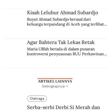
Kisah Leluhur Ahmad Subardjo
Buyut Ahmad Subardjo berasal dari 
keluarga terpandang di Aceh yang terlibat 
persaingan kekuasaan. Dia memilih 
merantau ke Jawa dan menjadi pemuka 
agama Islam. Anaknya mengikuti jejaknya.
Agar Bahtera Tak Lekas Retak
Maria Ullfah berada di dalam pusaran 
kontroversi penyusunan RUU Perkawinan. 
Berbuah manis walau penuh kompromi.
ARTIKEL LAINNYA
Selengkapnya
Olahraga
Serba-serbi Derbi Si Merah dan