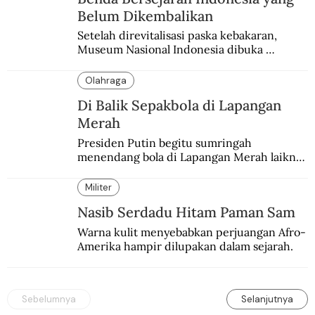
Belum Dikembalikan
Setelah direvitalisasi paska kebakaran, 
Museum Nasional Indonesia dibuka 
kembali. Bertepatan dengan perhelatan 
Pameran Repatriasi 2024.
Olahraga
Di Balik Sepakbola di Lapangan
Merah
Presiden Putin begitu sumringah 
menendang bola di Lapangan Merah laiknya 
Stalin delapan dasawarsa sebelumnya di 
tempat yang sama.
Militer
Nasib Serdadu Hitam Paman Sam
Warna kulit menyebabkan perjuangan Afro-
Amerika hampir dilupakan dalam sejarah.
Sebelumnya
Selanjutnya