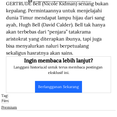
GERTRUDE Bell (Nicole Kidman) senang bukan 
Nicole Kidman sebagai Gertrude Bell dalam film Queen of the Desert (2015). (afifest.afi.com).
kepalang. Permintaannya untuk menjelajahi 
dunia Timur mendapat lampu hijau dari sang 
ayah, Hugh Bell (David Calder). Bell tak hanya 
akan terbebas dari “penjara” tatakrama 
aristokrat yang diterapkan ibunya, tapi juga 
bisa menyalurkan naluri berpetualang 
sekaligus hasratnya akan sains.
Ingin membaca lebih lanjut?
Langgani historia.id untuk terus membaca postingan 
eksklusif ini.
Berlangganan Sekarang
Tag:
Film
Premium