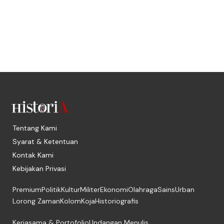
Tentang Kami
Syarat & Ketentuan
Kontak Kami
Kebijakan Privasi
Premium
Politik
Kultur
Militer
Ekonomi
Olahraga
Sains
Urban
Lorong Zaman
Kolom
Koja
Historiografis
Kerjasama & Portofolio
Undangan Menulis