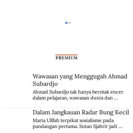
PREMIUM
Wawasan yang Menggugah Ahmad
Subardjo
Dalam Jangkauan Radar Bung Kecil
Ahmad Subardjo tak hanya berotak encer 
dalam pelajaran, wawasan dunia dan 
kesadaran kebangsaannya tumbuh berkat 
Jules Verne, Multatuli, hingga Sun Yat-sen.
Dalam Jangkauan Radar Bung Kecil
Maria Ullfah terpikat sosialisme pada 
pandangan pertama. Sutan Sjahrir jadi 
comblangnya.