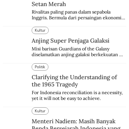
Setan Merah
Rivalitas paling panas dalam sepabola 
Inggris. Bermula dari persaingan ekonomi 
dan industri.
Kultur
Anjing Super Penjaga Galaksi
Misi barisan Guardians of the Galaxy 
diselamatkan anjing galaksi berkekuatan 
super. Karakter yang terinspirasi dari Laika 
si martir antariksa Soviet.
Politik
Clarifying the Understanding of
the 1965 Tragedy
For Indonesia reconciliation is a necessity, 
yet it will not be easy to achieve.
Kultur
Menteri Nadiem: Masih Banyak
Benda Bersejarah Indonesia yang