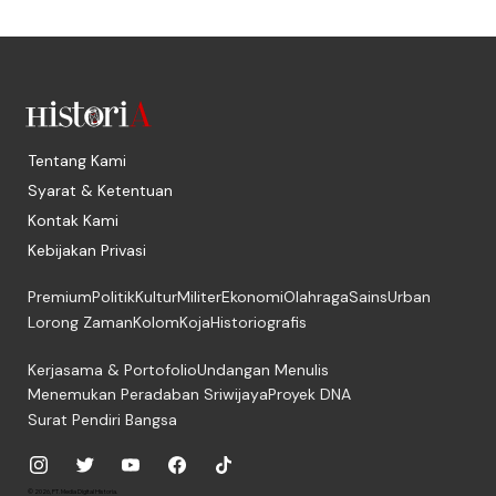
Tentang Kami
Syarat & Ketentuan
Kontak Kami
Kebijakan Privasi
Premium
Politik
Kultur
Militer
Ekonomi
Olahraga
Sains
Urban
Lorong Zaman
Kolom
Koja
Historiografis
Kerjasama & Portofolio
Undangan Menulis
Menemukan Peradaban Sriwijaya
Proyek DNA
Surat Pendiri Bangsa
© 2026, PT. Media Digital Historia.