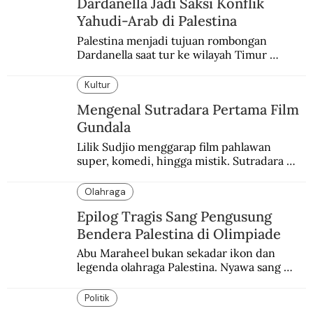
Dardanella Jadi Saksi Konflik
Yahudi-Arab di Palestina
Palestina menjadi tujuan rombongan 
Dardanella saat tur ke wilayah Timur 
Tengah. Di sana mereka menjadi saksi 
ketegangan antara orang Yahudi dan 
Kultur
penduduk Arab.
Mengenal Sutradara Pertama Film
Gundala
Lilik Sudjio menggarap film pahlawan 
super, komedi, hingga mistik. Sutradara 
terbaik yang kurang dilirik.
Olahraga
Epilog Tragis Sang Pengusung
Bendera Palestina di Olimpiade
Abu Maraheel bukan sekadar ikon dan 
legenda olahraga Palestina. Nyawa sang 
Olimpian tak tertolong setelah Israel 
memblokade Rafah.
Politik