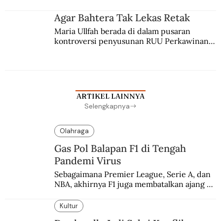
merantau ke Jawa dan menjadi pemuka 
agama Islam. Anaknya mengikuti jejaknya.
Agar Bahtera Tak Lekas Retak
Maria Ullfah berada di dalam pusaran 
kontroversi penyusunan RUU Perkawinan. 
Berbuah manis walau penuh kompromi.
ARTIKEL LAINNYA
Selengkapnya
Olahraga
Gas Pol Balapan F1 di Tengah
Pandemi Virus
Sebagaimana Premier League, Serie A, dan 
NBA, akhirnya F1 juga membatalkan ajang 
balapannya. Menghindari pengalaman 
enam dekade lampau.
Kultur