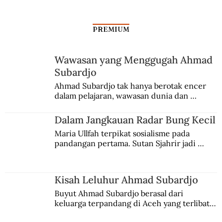
PREMIUM
Wawasan yang Menggugah Ahmad
Subardjo
Ahmad Subardjo tak hanya berotak encer 
dalam pelajaran, wawasan dunia dan 
kesadaran kebangsaannya tumbuh berkat 
Jules Verne, Multatuli, hingga Sun Yat-sen.
Dalam Jangkauan Radar Bung Kecil
Maria Ullfah terpikat sosialisme pada 
pandangan pertama. Sutan Sjahrir jadi 
comblangnya.
Kisah Leluhur Ahmad Subardjo
Buyut Ahmad Subardjo berasal dari 
keluarga terpandang di Aceh yang terlibat 
persaingan kekuasaan. Dia memilih 