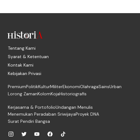
Tentang Kami
Syarat & Ketentuan
Kontak Kami
Kebijakan Privasi
Premium
Politik
Kultur
Militer
Ekonomi
Olahraga
Sains
Urban
Lorong Zaman
Kolom
Koja
Historiografis
Kerjasama & Portofolio
Undangan Menulis
Menemukan Peradaban Sriwijaya
Proyek DNA
Surat Pendiri Bangsa