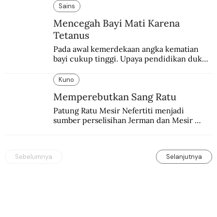
pembalasan.
Sains
Mencegah Bayi Mati Karena
Tetanus
Pada awal kemerdekaan angka kematian 
bayi cukup tinggi. Upaya pendidikan dukun 
pun dilakukan lewat Proyek Serpong.
Kuno
Memperebutkan Sang Ratu
Patung Ratu Mesir Nefertiti menjadi 
sumber perselisihan Jerman dan Mesir 
selama puluhan tahun.
Sebelumnya
Selanjutnya