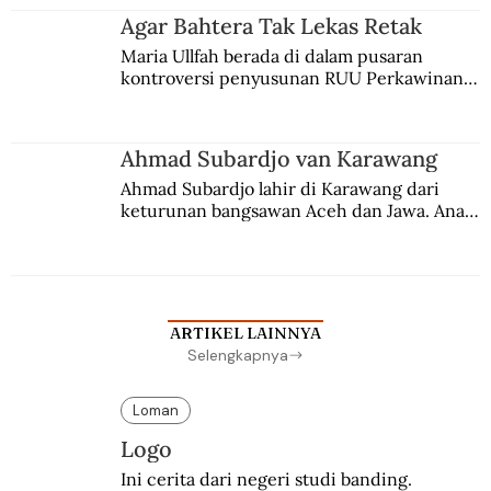
agama Islam. Anaknya mengikuti jejaknya.
Agar Bahtera Tak Lekas Retak
Maria Ullfah berada di dalam pusaran 
kontroversi penyusunan RUU Perkawinan. 
Berbuah manis walau penuh kompromi.
Ahmad Subardjo van Karawang
Ahmad Subardjo lahir di Karawang dari 
keturunan bangsawan Aceh dan Jawa. Anak 
kesayangan mantri polisi ini pindah ke 
Batavia untuk melanjutkan pendidikan di 
sekolah Belanda.
ARTIKEL LAINNYA
Selengkapnya
Loman
Logo
Ini cerita dari negeri studi banding. 