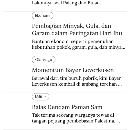
Lakonnya soal Palang dan Bulan.
Ekonomi
Pembagian Minyak, Gula, dan
Garam dalam Peringatan Hari Ibu
Bantuan ekonomi seperti pemenuhan 
kebutuhan pokok, garam, gula, dan minyak 
menjadi salah satu perhatian dalam 
peringatan Hari Ibu.
Olahraga
Momentum Bayer Leverkusen
Berawal dari tim buruh pabrik, kini Bayer 
Leverkusen kembali di ambang torehan 
“treble”. Sempat diejek dengan julukan 
“Neverkusen”.
Militer
Balas Dendam Paman Sam
Tak terima seorang warganya tewas di 
tangan pejuang pembebasan Palestina, 
pemerintahan Ronald Reagan melakukan 