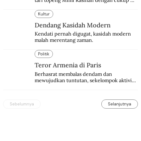
tari topeng Mimi Rasinah dengan cukup 
besar. Melibatkan seniman nasional dan 
internasional.
Kultur
Dendang Kasidah Modern
Kendati pernah digugat, kasidah modern 
malah merentang zaman.
Politik
Teror Armenia di Paris
Berhasrat membalas dendam dan 
mewujudkan tuntutan, sekelompok aktivis 
garis keras Armenia mengebom bandara di 
Paris.
Sebelumnya
Selanjutnya