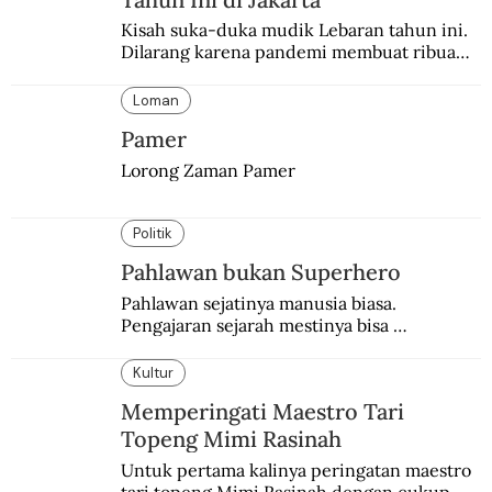
Kisah suka-duka mudik Lebaran tahun ini. 
Dilarang karena pandemi membuat ribuan 
orang berbondong-bondong pulang 
kampung lebih awal.
Loman
Pamer
Lorong Zaman Pamer
Politik
Pahlawan bukan Superhero
Pahlawan sejatinya manusia biasa. 
Pengajaran sejarah mestinya bisa 
menghadirkan sosok humanisnya.
Kultur
Memperingati Maestro Tari
Topeng Mimi Rasinah
Untuk pertama kalinya peringatan maestro 