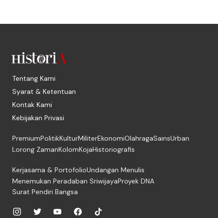
Tentang Kami
Syarat & Ketentuan
Kontak Kami
Kebijakan Privasi
Premium
Politik
Kultur
Militer
Ekonomi
Olahraga
Sains
Urban
Lorong Zaman
Kolom
Koja
Historiografis
Kerjasama & Portofolio
Undangan Menulis
Menemukan Peradaban Sriwijaya
Proyek DNA
Surat Pendiri Bangsa