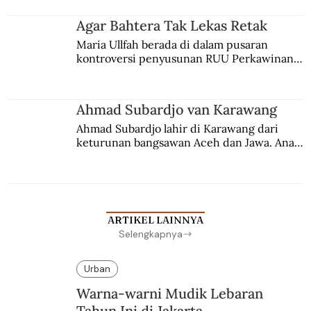
merantau ke Jawa dan menjadi pemuka 
agama Islam. Anaknya mengikuti jejaknya.
Agar Bahtera Tak Lekas Retak
Maria Ullfah berada di dalam pusaran 
kontroversi penyusunan RUU Perkawinan. 
Berbuah manis walau penuh kompromi.
Ahmad Subardjo van Karawang
Ahmad Subardjo lahir di Karawang dari 
keturunan bangsawan Aceh dan Jawa. Anak 
kesayangan mantri polisi ini pindah ke 
Batavia untuk melanjutkan pendidikan di 
sekolah Belanda.
ARTIKEL LAINNYA
Selengkapnya
Urban
Warna-warni Mudik Lebaran
Tahun Ini di Jakarta