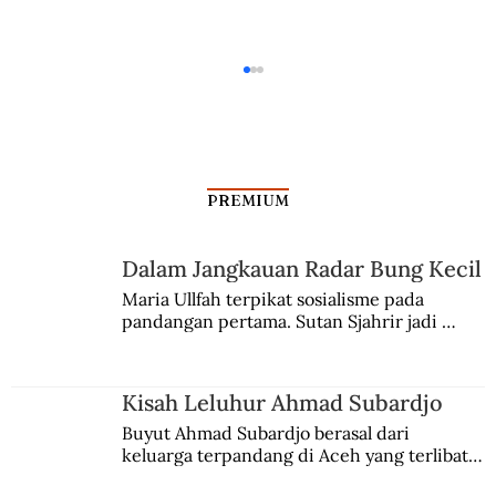
PREMIUM
Dalam Jangkauan Radar Bung Kecil
Maria Ullfah terpikat sosialisme pada 
Kennedy dalam Sengketa Irian Barat
pandangan pertama. Sutan Sjahrir jadi 
comblangnya.
Kisah Leluhur Ahmad Subardjo
Buyut Ahmad Subardjo berasal dari 
keluarga terpandang di Aceh yang terlibat 
persaingan kekuasaan. Dia memilih 