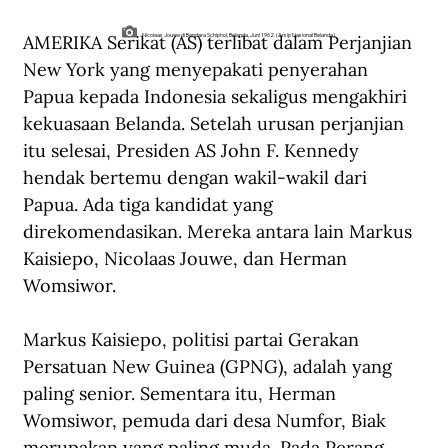
AMERIKA Serikat (AS) terlibat dalam Perjanjian 
Nicolaas Jouwe di Bandara Schiphol, Belanda, Juni 1962. (Arsip Nasional Belanda).
New York yang menyepakati penyerahan 
Papua kepada Indonesia sekaligus mengakhiri 
kekuasaan Belanda. Setelah urusan perjanjian 
itu selesai, Presiden AS John F. Kennedy 
hendak bertemu dengan wakil-wakil dari 
Papua. Ada tiga kandidat yang 
direkomendasikan. Mereka antara lain Markus 
Kaisiepo, Nicolaas Jouwe, dan Herman 
Womsiwor.
Markus Kaisiepo, politisi partai Gerakan 
Persatuan New Guinea (GPNG), adalah yang 
paling senior. Sementara itu, Herman 
Womsiwor, pemuda dari desa Numfor, Biak 
merupakan yang paling muda. Pada Perang 