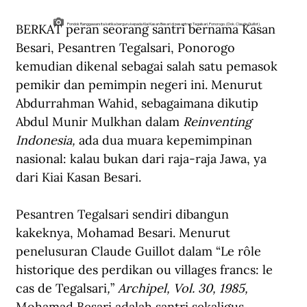
BERKAT peran seorang santri bernama Kasan 
Pondok Ranggawarsita ketika berguru kepada Kiai Kasan Besari di pesantren Tegalsari, Ponorogo. (Dok. Claude Guillot).
Besari, Pesantren Tegalsari, Ponorogo 
kemudian dikenal sebagai salah satu pemasok 
pemikir dan pemimpin negeri ini. Menurut 
Abdurrahman Wahid, sebagaimana dikutip 
Abdul Munir Mulkhan dalam 
Reinventing 
Indonesia, 
ada dua muara kepemimpinan 
nasional: kalau bukan dari raja-raja Jawa, ya 
dari Kiai Kasan Besari.
Pesantren Tegalsari sendiri dibangun 
kakeknya, Mohamad Besari. Menurut 
penelusuran Claude Guillot dalam “Le rôle 
historique des perdikan ou villages francs: le 
cas de Tegalsari
,
” 
Archipel, Vol. 30, 1985, 
Mohamad Besari adalah santri sekaligus 