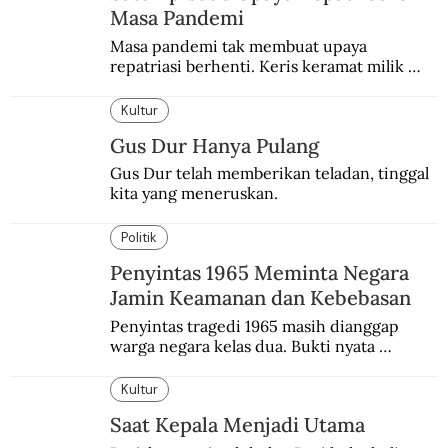
Masa Pandemi
Masa pandemi tak membuat upaya 
repatriasi berhenti. Keris keramat milik 
Pangeran Diponegoro itu akhirnya kembali 
di periode yang sulit.
Kultur
Gus Dur Hanya Pulang
Gus Dur telah memberikan teladan, tinggal 
kita yang meneruskan.
Politik
Penyintas 1965 Meminta Negara
Jamin Keamanan dan Kebebasan
Penyintas tragedi 1965 masih dianggap 
warga negara kelas dua. Bukti nyata 
diskriminasi masih dipelihara.
Kultur
Saat Kepala Menjadi Utama