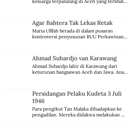
keluarga terpandang di Aceh yang terlibat 
persaingan kekuasaan. Dia memilih 
merantau ke Jawa dan menjadi pemuka 
agama Islam. Anaknya mengikuti jejaknya.
Agar Bahtera Tak Lekas Retak
Maria Ullfah berada di dalam pusaran 
kontroversi penyusunan RUU Perkawinan. 
Berbuah manis walau penuh kompromi.
Ahmad Subardjo van Karawang
Ahmad Subardjo lahir di Karawang dari 
keturunan bangsawan Aceh dan Jawa. Anak 
kesayangan mantri polisi ini pindah ke 
Batavia untuk melanjutkan pendidikan di 
sekolah Belanda.
Persidangan Pelaku Kudeta 3 Juli
1946
Para pengikut Tan Malaka dihadapkan ke 
pengadilan. Mereka didakwa melakukan 
penculikan Sutan Sjahrir dan berupaya 
menggulingkan pemerintahan.