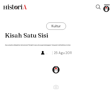
Kultur
Kisah Satu Sisi
Apa yang bisa didapatkan dari perang? Mungkin kuasa, bisa juga kebanggaan. Yang pasti, derita&nbsp; korban.
...
25 Agu 2011