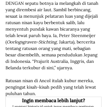
DENGAN sepatu botnya ia melangkah di tanah 
yang dirembesi air laut. Sambil berbincang, 
sesaat ia menunjuk pelataran luas yang dijejali 
ratusan nisan kayu berbentuk salib, lalu 
menyentuh pundak kawan bicaranya yang 
telah lewat paruh baya. Ia, Peter Steenmeijer 
(
Oorlogsgraven-Stichting
, Jakarta), bercerita 
tentang ratusan orang yang mati, sebagian 
besar disembelih, semasa pendudukan Jepang 
di Indonesia. “Prajurit Australia, Inggris, dan 
Belanda terkubur di sini,” ujarnya.
Ratusan nisan di Ancol itulah kubur mereka, 
pengingat kisah-kisah pedih yang telah lewat 
puluhan tahun.
Ingin membaca lebih lanjut?
Langgani historia.id untuk terus membaca postingan 