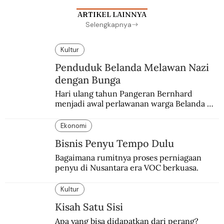
ARTIKEL LAINNYA
Selengkapnya
Kultur
Penduduk Belanda Melawan Nazi
dengan Bunga
Hari ulang tahun Pangeran Bernhard 
menjadi awal perlawanan warga Belanda 
terhadap pendudukan Nazi Jerman. Bunga 
anyelir favorit sang pangeran menjadi 
Ekonomi
simbol perlawanan.
Bisnis Penyu Tempo Dulu
Bagaimana rumitnya proses perniagaan 
penyu di Nusantara era VOC berkuasa.
Kultur
Kisah Satu Sisi
Apa yang bisa didapatkan dari perang? 