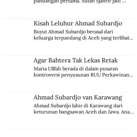
pandangan pertama. Sutan Sjahrir jadi 
Silang Sengkarut Perjalanan Pulang
comblangnya.
Odysseus
Kisah Leluhur Ahmad Subardjo
Buyut Ahmad Subardjo berasal dari 
keluarga terpandang di Aceh yang terlibat 
persaingan kekuasaan. Dia memilih 
merantau ke Jawa dan menjadi pemuka 
agama Islam. Anaknya mengikuti jejaknya.
Agar Bahtera Tak Lekas Retak
Maria Ullfah berada di dalam pusaran 
kontroversi penyusunan RUU Perkawinan. 
Berbuah manis walau penuh kompromi.
Ahmad Subardjo van Karawang
Ahmad Subardjo lahir di Karawang dari 
keturunan bangsawan Aceh dan Jawa. Anak 
kesayangan mantri polisi ini pindah ke 
Batavia untuk melanjutkan pendidikan di 
sekolah Belanda.