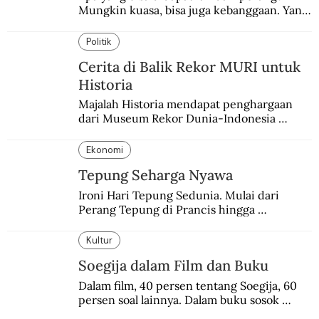
Mungkin kuasa, bisa juga kebanggaan. Yang 
pasti, derita  korban.
Politik
Cerita di Balik Rekor MURI untuk
Historia
Majalah Historia mendapat penghargaan 
dari Museum Rekor Dunia-Indonesia 
(MURI) sebagai majalah sejarah populer 
pertama.
Ekonomi
Tepung Seharga Nyawa
Ironi Hari Tepung Sedunia. Mulai dari 
Perang Tepung di Prancis hingga 
Pembantaian Tepung di Palestina.
Kultur
Soegija dalam Film dan Buku
Dalam film, 40 persen tentang Soegija, 60 
persen soal lainnya. Dalam buku sosok 
Soegija jauh lebih utuh.