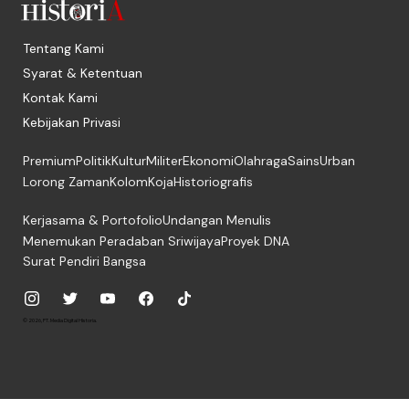
Tentang Kami
Syarat & Ketentuan
Kontak Kami
Kebijakan Privasi
Premium
Politik
Kultur
Militer
Ekonomi
Olahraga
Sains
Urban
Lorong Zaman
Kolom
Koja
Historiografis
Kerjasama & Portofolio
Undangan Menulis
Menemukan Peradaban Sriwijaya
Proyek DNA
Surat Pendiri Bangsa
© 2026, PT. Media Digital Historia.