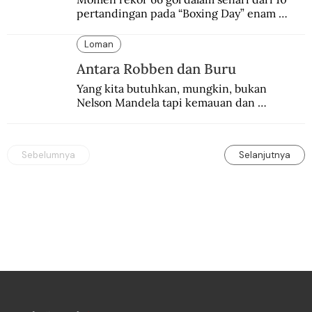
pertandingan pada “Boxing Day” enam 
dekade lalu. Termasuk kekalahan pahit 
Manchester United 6-1.
Loman
Antara Robben dan Buru
Yang kita butuhkan, mungkin, bukan 
Nelson Mandela tapi kemauan dan 
keberanian untuk menebus dosa masa lalu 
dengan berbagai cara yang bisa memenuhi 
rasa keadilan.
Sebelumnya
Selanjutnya