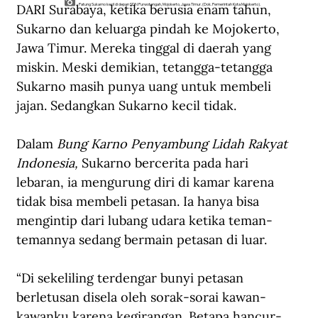
DARI Surabaya, ketika berusia enam tahun, 
Patung Sukarno kecil di depan SDN Purwotengah, Mojokerto, Jawa Timur. (Dok. Pemerintah Kota Mojokerto).
Sukarno dan keluarga pindah ke Mojokerto, 
Jawa Timur. Mereka tinggal di daerah yang 
miskin. Meski demikian, tetangga-tetangga 
Sukarno masih punya uang untuk membeli 
jajan. Sedangkan Sukarno kecil tidak.
Dalam 
Bung Karno Penyambung Lidah Rakyat 
Indonesia, 
Sukarno bercerita pada hari 
lebaran, ia mengurung diri di kamar karena 
tidak bisa membeli petasan. Ia hanya bisa 
mengintip dari lubang udara ketika teman-
temannya sedang bermain petasan di luar.
“Di sekeliling terdengar bunyi petasan 
berletusan disela oleh sorak-sorai kawan-
kawanku karena kegirangan. Betapa hancur-