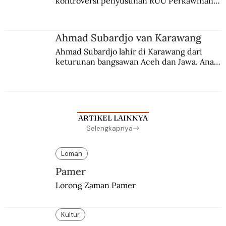
kontroversi penyusunan RUU Perkawinan. 
Berbuah manis walau penuh kompromi.
Ahmad Subardjo van Karawang
Ahmad Subardjo lahir di Karawang dari 
keturunan bangsawan Aceh dan Jawa. Anak 
kesayangan mantri polisi ini pindah ke 
Batavia untuk melanjutkan pendidikan di 
sekolah Belanda.
ARTIKEL LAINNYA
Selengkapnya
Loman
Pamer
Lorong Zaman Pamer
Kultur