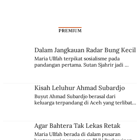
PREMIUM
Dalam Jangkauan Radar Bung Kecil
Maria Ullfah terpikat sosialisme pada 
pandangan pertama. Sutan Sjahrir jadi 
Menengok Kisah Masa Kecil Sukarno
comblangnya.
dan Soeharto
Kisah Leluhur Ahmad Subardjo
Buyut Ahmad Subardjo berasal dari 
keluarga terpandang di Aceh yang terlibat 
persaingan kekuasaan. Dia memilih 
merantau ke Jawa dan menjadi pemuka 
agama Islam. Anaknya mengikuti jejaknya.
Agar Bahtera Tak Lekas Retak
Maria Ullfah berada di dalam pusaran 