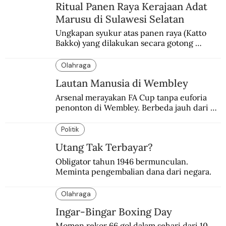
Ritual Panen Raya Kerajaan Adat
Marusu di Sulawesi Selatan
Ungkapan syukur atas panen raya (Katto 
Bakko) yang dilakukan secara gotong 
royong.
Olahraga
Lautan Manusia di Wembley
Arsenal merayakan FA Cup tanpa euforia 
penonton di Wembley. Berbeda jauh dari 
suasana final di stadion ikonik itu 97 tahun 
silam.
Politik
Utang Tak Terbayar?
Obligator tahun 1946 bermunculan. 
Meminta pengembalian dana dari negara.
Olahraga
Ingar-Bingar Boxing Day
Momen rekor 66 gol dalam sehari dari 10 