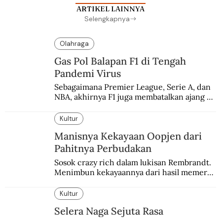
ARTIKEL LAINNYA
Selengkapnya
Olahraga
Gas Pol Balapan F1 di Tengah
Pandemi Virus
Sebagaimana Premier League, Serie A, dan 
NBA, akhirnya F1 juga membatalkan ajang 
balapannya. Menghindari pengalaman 
enam dekade lampau.
Kultur
Manisnya Kekayaan Oopjen dari
Pahitnya Perbudakan
Sosok crazy rich dalam lukisan Rembrandt. 
Menimbun kekayaannya dari hasil memeras 
keringat para budak.
Kultur
Selera Naga Sejuta Rasa