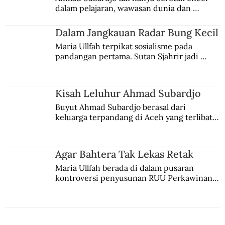
dalam pelajaran, wawasan dunia dan 
Lebaran
kesadaran kebangsaannya tumbuh berkat 
Jules Verne, Multatuli, hingga Sun Yat-sen.
Dalam Jangkauan Radar Bung Kecil
Maria Ullfah terpikat sosialisme pada 
pandangan pertama. Sutan Sjahrir jadi 
comblangnya.
Kisah Leluhur Ahmad Subardjo
Buyut Ahmad Subardjo berasal dari 
keluarga terpandang di Aceh yang terlibat 
persaingan kekuasaan. Dia memilih 
merantau ke Jawa dan menjadi pemuka 
agama Islam. Anaknya mengikuti jejaknya.
Agar Bahtera Tak Lekas Retak
Maria Ullfah berada di dalam pusaran 
kontroversi penyusunan RUU Perkawinan. 
Berbuah manis walau penuh kompromi.