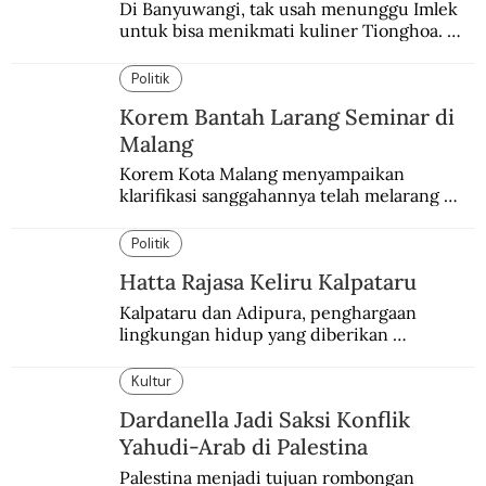
Di Banyuwangi, tak usah menunggu Imlek 
untuk bisa menikmati kuliner Tionghoa. 
Ada pasar kuliner khas yang digelar tiap 
pekan.
Politik
Korem Bantah Larang Seminar di
Malang
Korem Kota Malang menyampaikan 
klarifikasi sanggahannya telah melarang 
seminar sejarah di Universitas Negeri 
Malang.
Politik
Hatta Rajasa Keliru Kalpataru
Kalpataru dan Adipura, penghargaan 
lingkungan hidup yang diberikan 
pemerintah setiap tahun kepada dua pihak 
yang berbeda.
Kultur
Dardanella Jadi Saksi Konflik
Yahudi-Arab di Palestina
Palestina menjadi tujuan rombongan 