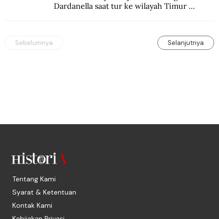
Dardanella saat tur ke wilayah Timur 
Tengah. Di sana mereka menjadi saksi 
ketegangan antara orang Yahudi dan 
penduduk Arab.
Sebelumnya
Selanjutnya
Tentang Kami
Syarat & Ketentuan
Kontak Kami
Kebijakan Privasi