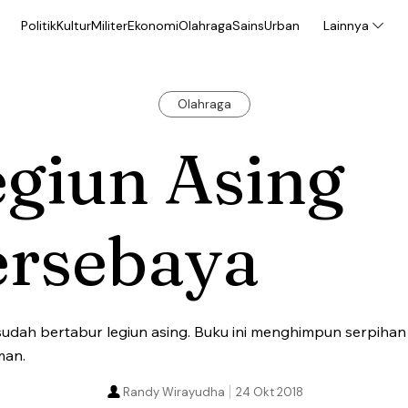
Politik
Kultur
Militer
Ekonomi
Olahraga
Sains
Urban
Lainnya
Olahraga
giun Asing
ersebaya
udah bertabur legiun asing. Buku ini menghimpun serpihan
man.
Randy Wirayudha
24 Okt 2018