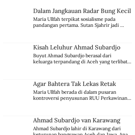
Dalam Jangkauan Radar Bung Kecil
Maria Ullfah terpikat sosialisme pada 
Benyamin Sueb, Raja Lenong Main Film
pandangan pertama. Sutan Sjahrir jadi 
comblangnya.
Kisah Leluhur Ahmad Subardjo
Buyut Ahmad Subardjo berasal dari 
keluarga terpandang di Aceh yang terlibat 
persaingan kekuasaan. Dia memilih 
merantau ke Jawa dan menjadi pemuka 
agama Islam. Anaknya mengikuti jejaknya.
Agar Bahtera Tak Lekas Retak
Maria Ullfah berada di dalam pusaran 
kontroversi penyusunan RUU Perkawinan. 
Berbuah manis walau penuh kompromi.
Ahmad Subardjo van Karawang
Ahmad Subardjo lahir di Karawang dari 
keturunan bangsawan Aceh dan Jawa. Anak 