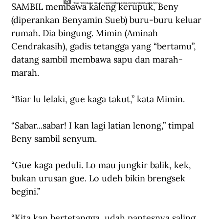
SAMBIL membawa kaleng kerupuk, Beny 
"Mak Nori (duduk di kursi) dalam pertunjukan Lenong arahan Syaiful Amri. "
(diperankan Benyamin Sueb) buru-buru keluar 
rumah. Dia bingung. Mimin (Aminah 
Cendrakasih), gadis tetangga yang “bertamu”, 
datang sambil membawa sapu dan marah-
marah.
“Biar lu lelaki, gue kaga takut,” kata Mimin.
“Sabar...sabar! I kan lagi latian lenong,” timpal 
Beny sambil senyum.
“Gue kaga peduli. Lo mau jungkir balik, kek, 
bukan urusan gue. Lo udeh bikin brengsek 
begini.”
“Kita kan bertetangga, udah pantesnya saling 