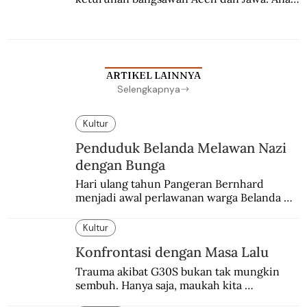
kesayangan mantri polisi ini pindah ke 
Batavia untuk melanjutkan pendidikan di 
sekolah Belanda.
ARTIKEL LAINNYA
Selengkapnya
Kultur
Penduduk Belanda Melawan Nazi
dengan Bunga
Hari ulang tahun Pangeran Bernhard 
menjadi awal perlawanan warga Belanda 
terhadap pendudukan Nazi Jerman. Bunga 
anyelir favorit sang pangeran menjadi 
Kultur
simbol perlawanan.
Konfrontasi dengan Masa Lalu
Trauma akibat G30S bukan tak mungkin 
sembuh. Hanya saja, maukah kita 
menyembuhkannya?