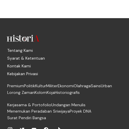
Tentang Kami
Syarat & Ketentuan
Kontak Kami
Kebijakan Privasi
Premium
Politik
Kultur
Militer
Ekonomi
Olahraga
Sains
Urban
Lorong Zaman
Kolom
Koja
Historiografis
Kerjasama & Portofolio
Undangan Menulis
Menemukan Peradaban Sriwijaya
Proyek DNA
Surat Pendiri Bangsa