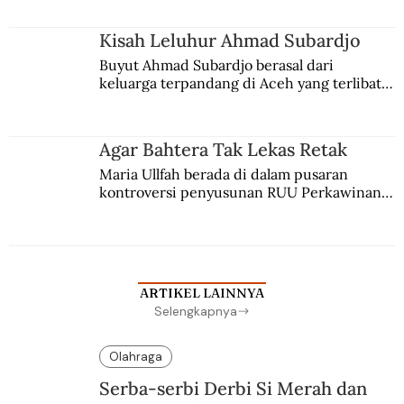
Kisah Leluhur Ahmad Subardjo
Buyut Ahmad Subardjo berasal dari 
keluarga terpandang di Aceh yang terlibat 
persaingan kekuasaan. Dia memilih 
merantau ke Jawa dan menjadi pemuka 
agama Islam. Anaknya mengikuti jejaknya.
Agar Bahtera Tak Lekas Retak
Maria Ullfah berada di dalam pusaran 
kontroversi penyusunan RUU Perkawinan. 
Berbuah manis walau penuh kompromi.
ARTIKEL LAINNYA
Selengkapnya
Olahraga
Serba-serbi Derbi Si Merah dan