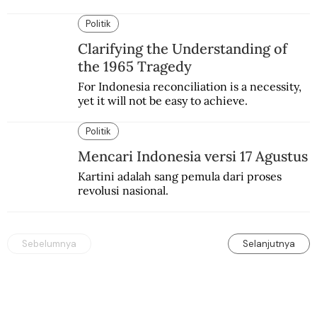
paling unggul dari yang lain semakin 
menggejala. Celakanya, ia ada peminatnya.
Politik
Clarifying the Understanding of
the 1965 Tragedy
For Indonesia reconciliation is a necessity, 
yet it will not be easy to achieve.
Politik
Mencari Indonesia versi 17 Agustus
Kartini adalah sang pemula dari proses 
revolusi nasional.
Sebelumnya
Selanjutnya