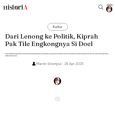
Kultur
Dari Lenong ke Politik, Kiprah
Pak Tile Engkongnya Si Doel
Seniman Betawi legendaris yang terkenal karena lawakan dan aktingnya yang natural. Setelah sukses memerankan karakter Engkong Ali, Pak Tile coba merambah dunia
politik tapi tak lama.
Martin Sitompul
28 Apr 2025