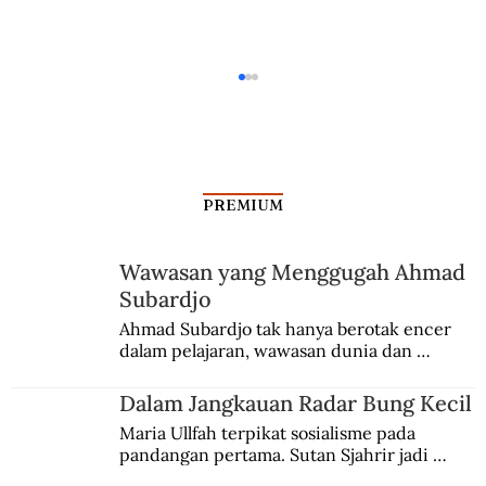
PREMIUM
Wawasan yang Menggugah Ahmad
Munculnya Si Doel (Bagian II)
Subardjo
Ahmad Subardjo tak hanya berotak encer 
dalam pelajaran, wawasan dunia dan 
kesadaran kebangsaannya tumbuh berkat 
Jules Verne, Multatuli, hingga Sun Yat-sen.
Dalam Jangkauan Radar Bung Kecil
Maria Ullfah terpikat sosialisme pada 
pandangan pertama. Sutan Sjahrir jadi 
comblangnya.