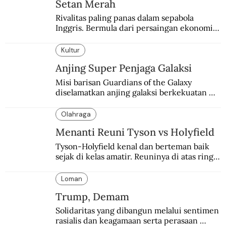
Setan Merah
Rivalitas paling panas dalam sepabola 
Inggris. Bermula dari persaingan ekonomi 
dan industri.
Kultur
Anjing Super Penjaga Galaksi
Misi barisan Guardians of the Galaxy 
diselamatkan anjing galaksi berkekuatan 
super. Karakter yang terinspirasi dari Laika 
si martir antariksa Soviet.
Olahraga
Menanti Reuni Tyson vs Holyfield
Tyson-Holyfield kenal dan berteman baik 
sejak di kelas amatir. Reuninya di atas ring 
dinanti walau sekadar eksebisi.
Loman
Trump, Demam
Solidaritas yang dibangun melalui sentimen 
rasialis dan keagamaan serta perasaan 