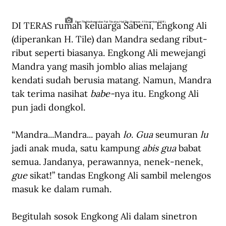
DI TERAS rumah keluarga Sabeni, Engkong Ali 
Enun Tile Madhami alias Pak Tile atau Haji Tile. (Kompas, 4 November 1998).
(diperankan H. Tile) dan Mandra sedang ribut-
ribut seperti biasanya. Engkong Ali mewejangi 
Mandra yang masih jomblo alias melajang 
kendati sudah berusia matang. Namun, Mandra 
tak terima nasihat 
babe-
nya itu. Engkong Ali 
pun jadi dongkol.
“Mandra...Mandra... payah 
lo
. 
Gua
 seumuran 
lu 
jadi anak muda, satu kampung 
abis gua
 babat 
semua. Jandanya, perawannya, nenek-nenek, 
gue
 sikat!” tandas Engkong Ali sambil melengos 
masuk ke dalam rumah.
Begitulah sosok Engkong Ali dalam sinetron 