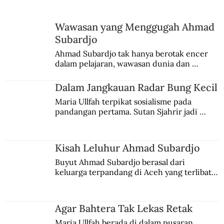
Wawasan yang Menggugah Ahmad
Subardjo
Ahmad Subardjo tak hanya berotak encer 
dalam pelajaran, wawasan dunia dan 
kesadaran kebangsaannya tumbuh berkat 
Jules Verne, Multatuli, hingga Sun Yat-sen.
Dalam Jangkauan Radar Bung Kecil
Maria Ullfah terpikat sosialisme pada 
pandangan pertama. Sutan Sjahrir jadi 
comblangnya.
Kisah Leluhur Ahmad Subardjo
Buyut Ahmad Subardjo berasal dari 
keluarga terpandang di Aceh yang terlibat 
persaingan kekuasaan. Dia memilih 
merantau ke Jawa dan menjadi pemuka 
agama Islam. Anaknya mengikuti jejaknya.
Agar Bahtera Tak Lekas Retak
Maria Ullfah berada di dalam pusaran 