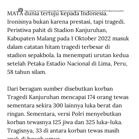
MATA dunia tertuju kepada Indonesia. 
Aksi solidaritas masyarakat Surabaya dan elemen Bonek yang turut berduka pasca-Tragedi Kanjuruhan. (Twitter @persebayaupdate).
Ironisnya bukan karena prestasi, tapi tragedi. 
Peristiwa pahit di Stadion Kanjuruhan, 
Kabupaten Malang pada 1 Oktober 2022 masuk 
dalam catatan hitam tragedi terbesar di 
stadion sepakbola. Ia menempati urutan kedua 
setelah Petaka Estadio Nacional di Lima, Peru, 
58 tahun silam.
Dari beragam sumber disebutkan korban 
Tragedi Kanjuruhan mencapai 174 orang tewas 
sementara sekira 300 lainnya luka berat dan 
ringan. Sementara, versi Polri menyebutkan 
korban tewasnya 125 jiwa dan 325 luka-luka. 
Tragisnya, 33 di antara korban tewas masih 
anak di bawah umur.