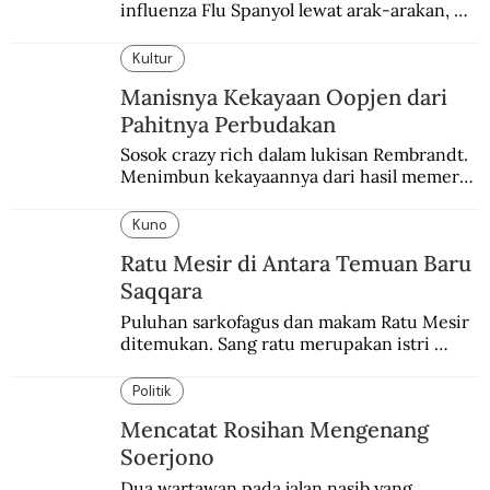
influenza Flu Spanyol lewat arak-arakan, 
sesajen, dan ramuan jamu tradisional.
Kultur
Manisnya Kekayaan Oopjen dari
Pahitnya Perbudakan
Sosok crazy rich dalam lukisan Rembrandt. 
Menimbun kekayaannya dari hasil memeras 
keringat para budak.
Kuno
Ratu Mesir di Antara Temuan Baru
Saqqara
Puluhan sarkofagus dan makam Ratu Mesir 
ditemukan. Sang ratu merupakan istri 
sekaligus putri salah satu firaun yang 
sebelumnya keberadaannya tak pernah 
Politik
diketahui.
Mencatat Rosihan Mengenang
Soerjono
Dua wartawan pada jalan nasib yang 