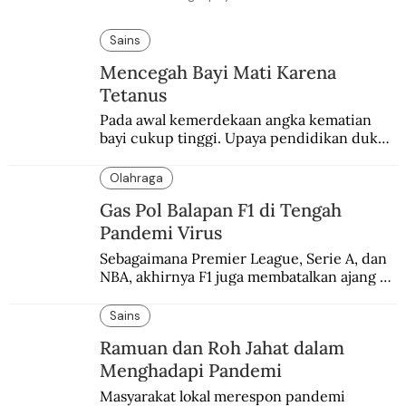
Sains
Mencegah Bayi Mati Karena
Tetanus
Pada awal kemerdekaan angka kematian 
bayi cukup tinggi. Upaya pendidikan dukun 
pun dilakukan lewat Proyek Serpong.
Olahraga
Gas Pol Balapan F1 di Tengah
Pandemi Virus
Sebagaimana Premier League, Serie A, dan 
NBA, akhirnya F1 juga membatalkan ajang 
balapannya. Menghindari pengalaman 
enam dekade lampau.
Sains
Ramuan dan Roh Jahat dalam
Menghadapi Pandemi
Masyarakat lokal merespon pandemi 