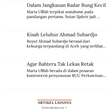
Jules Verne, Multatuli, hingga Sun Yat-sen.
Dalam Jangkauan Radar Bung Kecil
Maria Ullfah terpikat sosialisme pada 
pandangan pertama. Sutan Sjahrir jadi 
comblangnya.
Kisah Leluhur Ahmad Subardjo
Buyut Ahmad Subardjo berasal dari 
keluarga terpandang di Aceh yang terlibat 
persaingan kekuasaan. Dia memilih 
merantau ke Jawa dan menjadi pemuka 
agama Islam. Anaknya mengikuti jejaknya.
Agar Bahtera Tak Lekas Retak
Maria Ullfah berada di dalam pusaran 
kontroversi penyusunan RUU Perkawinan. 
Berbuah manis walau penuh kompromi.
ARTIKEL LAINNYA
Selengkapnya