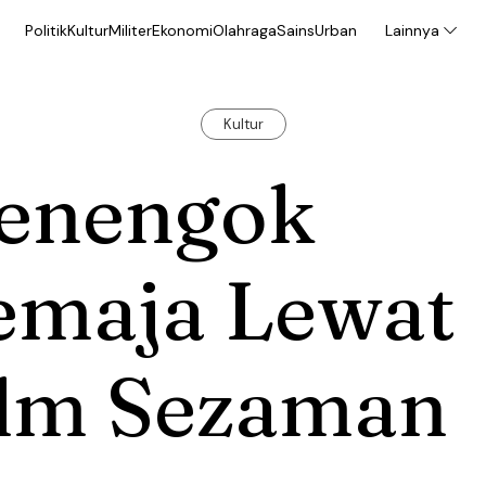
Politik
Kultur
Militer
Ekonomi
Olahraga
Sains
Urban
Lainnya
Kultur
enengok
emaja Lewat
ilm Sezaman