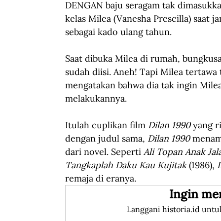
DENGAN baju seragam tak dimasukkan 
kelas Milea (Vanesha Prescilla) saat 
sebagai kado ulang tahun.
Saat dibuka Milea di rumah, bungkusan
sudah diisi. Aneh! Tapi Milea tertawa
mengatakan bahwa dia tak ingin Milea
melakukannya.
Itulah cuplikan film 
Dilan 1990 
yang ri
dengan judul sama, 
Dilan 1990 
menamb
dari novel. Seperti 
Ali Topan Anak Jal
Tangkaplah Daku Kau Kujitak
 (1986), 
remaja di eranya.
Ingin me
Langgani historia.id untu