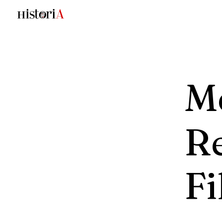
M
R
F