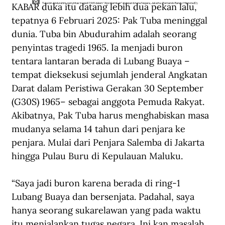
KABAR duka itu datang lebih dua pekan lalu, 
Tuba bin Abdurahim, penyintas tragedi 1965 dalam "Aksi Kamisan" di depan Istana Negara, Jakarta. (Fernando Randy/Historia.ID).
tepatnya 6 Februari 2025: Pak Tuba meninggal 
dunia. Tuba bin Abudurahim adalah seorang 
penyintas tragedi 1965. Ia menjadi buron 
tentara lantaran berada di Lubang Buaya –
tempat dieksekusi sejumlah jenderal Angkatan 
Darat dalam Peristiwa Gerakan 30 September 
(G30S) 1965– sebagai anggota Pemuda Rakyat. 
Akibatnya, Pak Tuba harus menghabiskan masa 
mudanya selama 14 tahun dari penjara ke 
penjara. Mulai dari Penjara Salemba di Jakarta 
hingga Pulau Buru di Kepulauan Maluku.
“Saya jadi buron karena berada di ring-1 
Lubang Buaya dan bersenjata. Padahal, saya 
hanya seorang sukarelawan yang pada waktu 
itu menjalankan tugas negara. Ini kan masalah 