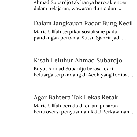
Getirnya Perjalanan Tuba Menghapus
Ahmad Subardjo tak hanya berotak encer 
dalam pelajaran, wawasan dunia dan 
Stigma 1965
kesadaran kebangsaannya tumbuh berkat 
Jules Verne, Multatuli, hingga Sun Yat-sen.
Dalam Jangkauan Radar Bung Kecil
Maria Ullfah terpikat sosialisme pada 
pandangan pertama. Sutan Sjahrir jadi 
comblangnya.
Kisah Leluhur Ahmad Subardjo
Buyut Ahmad Subardjo berasal dari 
keluarga terpandang di Aceh yang terlibat 
persaingan kekuasaan. Dia memilih 
merantau ke Jawa dan menjadi pemuka 
agama Islam. Anaknya mengikuti jejaknya.
Agar Bahtera Tak Lekas Retak
Maria Ullfah berada di dalam pusaran 
kontroversi penyusunan RUU Perkawinan. 
Berbuah manis walau penuh kompromi.