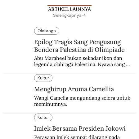
ARTIKEL LAINNYA
Selengkapnya
Olahraga
Epilog Tragis Sang Pengusung
Bendera Palestina di Olimpiade
Abu Maraheel bukan sekadar ikon dan 
legenda olahraga Palestina. Nyawa sang 
Olimpian tak tertolong setelah Israel 
memblokade Rafah.
Kultur
Menghirup Aroma Camellia
Wangi Camelia mengundang selera untuk 
meminumnya.
Kultur
Imlek Bersama Presiden Jokowi
Perayaan Imlek sempat dilarang pada 