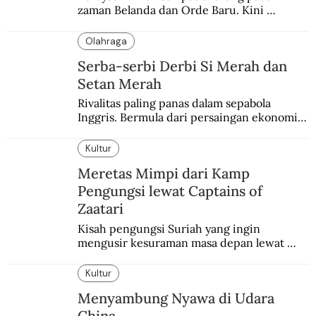
zaman Belanda dan Orde Baru. Kini 
dirayakan dengan semarak.
Olahraga
Serba-serbi Derbi Si Merah dan
Setan Merah
Rivalitas paling panas dalam sepabola 
Inggris. Bermula dari persaingan ekonomi 
dan industri.
Kultur
Meretas Mimpi dari Kamp
Pengungsi lewat Captains of
Zaatari
Kisah pengungsi Suriah yang ingin 
mengusir kesuraman masa depan lewat 
sepakbola. Disajikan dengan intim dan 
humanis.
Kultur
Menyambung Nyawa di Udara
China