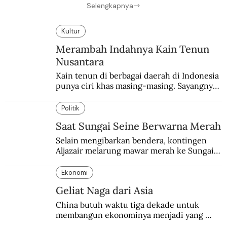
Selengkapnya
Kultur
Merambah Indahnya Kain Tenun
Nusantara
Kain tenun di berbagai daerah di Indonesia 
punya ciri khas masing-masing. Sayangnya, 
pendataan tentang para perajinnya masih 
belum memadai.
Politik
Saat Sungai Seine Berwarna Merah
Selain mengibarkan bendera, kontingen 
Aljazair melarung mawar merah ke Sungai 
Seine yang jadi saksi Pembantaian Paris.
Ekonomi
Geliat Naga dari Asia
China butuh waktu tiga dekade untuk 
membangun ekonominya menjadi yang 
terpesat di dunia.