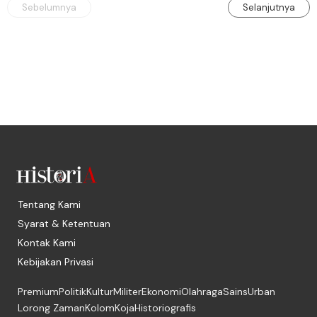
Sebelumnya
Selanjutnya
Tentang Kami
Syarat & Ketentuan
Kontak Kami
Kebijakan Privasi
Premium
Politik
Kultur
Militer
Ekonomi
Olahraga
Sains
Urban
Lorong Zaman
Kolom
Koja
Historiografis