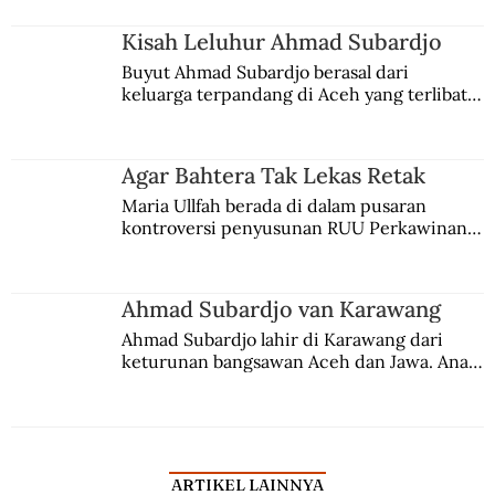
Kisah Leluhur Ahmad Subardjo
Buyut Ahmad Subardjo berasal dari 
keluarga terpandang di Aceh yang terlibat 
persaingan kekuasaan. Dia memilih 
merantau ke Jawa dan menjadi pemuka 
agama Islam. Anaknya mengikuti jejaknya.
Agar Bahtera Tak Lekas Retak
Maria Ullfah berada di dalam pusaran 
kontroversi penyusunan RUU Perkawinan. 
Berbuah manis walau penuh kompromi.
Ahmad Subardjo van Karawang
Ahmad Subardjo lahir di Karawang dari 
keturunan bangsawan Aceh dan Jawa. Anak 
kesayangan mantri polisi ini pindah ke 
Batavia untuk melanjutkan pendidikan di 
sekolah Belanda.
ARTIKEL LAINNYA