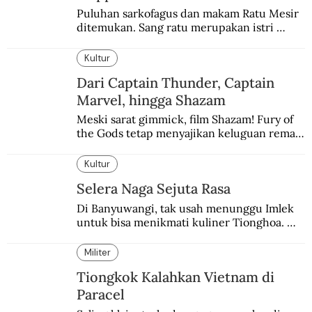
Puluhan sarkofagus dan makam Ratu Mesir 
ditemukan. Sang ratu merupakan istri 
sekaligus putri salah satu firaun yang 
sebelumnya keberadaannya tak pernah 
Kultur
diketahui.
Dari Captain Thunder, Captain
Marvel, hingga Shazam
Meski sarat gimmick, film Shazam! Fury of 
the Gods tetap menyajikan keluguan remaja 
yang menyimpan kekuatan para dewa 
Yunani.
Kultur
Selera Naga Sejuta Rasa
Di Banyuwangi, tak usah menunggu Imlek 
untuk bisa menikmati kuliner Tionghoa. 
Ada pasar kuliner khas yang digelar tiap 
pekan.
Militer
Tiongkok Kalahkan Vietnam di
Paracel