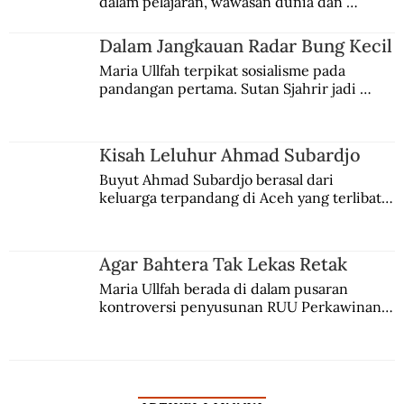
dalam pelajaran, wawasan dunia dan 
Ekses Belanda
kesadaran kebangsaannya tumbuh berkat 
Jules Verne, Multatuli, hingga Sun Yat-sen.
Dalam Jangkauan Radar Bung Kecil
Maria Ullfah terpikat sosialisme pada 
pandangan pertama. Sutan Sjahrir jadi 
comblangnya.
Kisah Leluhur Ahmad Subardjo
Buyut Ahmad Subardjo berasal dari 
keluarga terpandang di Aceh yang terlibat 
persaingan kekuasaan. Dia memilih 
merantau ke Jawa dan menjadi pemuka 
agama Islam. Anaknya mengikuti jejaknya.
Agar Bahtera Tak Lekas Retak
Maria Ullfah berada di dalam pusaran 
kontroversi penyusunan RUU Perkawinan. 
Berbuah manis walau penuh kompromi.