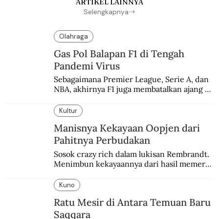
ARTIKEL LAINNYA
Selengkapnya
Olahraga
Gas Pol Balapan F1 di Tengah
Pandemi Virus
Sebagaimana Premier League, Serie A, dan 
NBA, akhirnya F1 juga membatalkan ajang 
balapannya. Menghindari pengalaman 
enam dekade lampau.
Kultur
Manisnya Kekayaan Oopjen dari
Pahitnya Perbudakan
Sosok crazy rich dalam lukisan Rembrandt. 
Menimbun kekayaannya dari hasil memeras 
keringat para budak.
Kuno
Ratu Mesir di Antara Temuan Baru
Saqqara