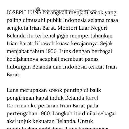
JOSEPH LUNS barangkali menjadi sosok yang 
Joseph Luns, menteri luar negeri Belanda (1956-1971). (Wikimedia Commons).
paling dimusuhi publik Indonesia selama masa 
sengketa Irian Barat. Menteri Luar Negeri 
Belanda itu terkenal gigih mempertahankan 
Irian Barat di bawah kuasa kerajannya. Sejak 
menjabat tahun 1956, Luns dengan berbagai 
kebijakannya acapkali membuat panas 
hubungan Belanda dan Indonesia terkait Irian 
Barat.
Luns merupakan sosok penting di balik 
pengiriman kapal induk Belanda 
Karel 
Doorman
 ke perairan Irian Barat pada 
pertengahan 1960. Langkah itu dinilai sebagai 
aksi unjuk kekuatan Belanda. Untuk 
memuluskan ambisinya, Luns bermanuver 