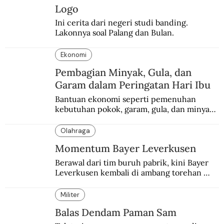
Logo
Ini cerita dari negeri studi banding. 
Lakonnya soal Palang dan Bulan.
Ekonomi
Pembagian Minyak, Gula, dan
Garam dalam Peringatan Hari Ibu
Bantuan ekonomi seperti pemenuhan 
kebutuhan pokok, garam, gula, dan minyak 
menjadi salah satu perhatian dalam 
peringatan Hari Ibu.
Olahraga
Momentum Bayer Leverkusen
Berawal dari tim buruh pabrik, kini Bayer 
Leverkusen kembali di ambang torehan 
“treble”. Sempat diejek dengan julukan 
“Neverkusen”.
Militer
Balas Dendam Paman Sam