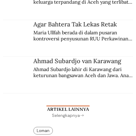
keluarga terpandang di Aceh yang terlibat 
persaingan kekuasaan. Dia memilih 
merantau ke Jawa dan menjadi pemuka 
agama Islam. Anaknya mengikuti jejaknya.
Agar Bahtera Tak Lekas Retak
Maria Ullfah berada di dalam pusaran 
kontroversi penyusunan RUU Perkawinan. 
Berbuah manis walau penuh kompromi.
Ahmad Subardjo van Karawang
Ahmad Subardjo lahir di Karawang dari 
keturunan bangsawan Aceh dan Jawa. Anak 
kesayangan mantri polisi ini pindah ke 
Batavia untuk melanjutkan pendidikan di 
sekolah Belanda.
ARTIKEL LAINNYA
Selengkapnya
Loman