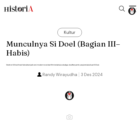
Kultur
Munculnya Si Doel (Bagian III–
Habis)
Sinetron Si Doel Anak Sekolahan jadi versi modern novel dan film terdahulu sekaligus doa Benyamin yang terkabul buat Si Doel.
Randy Wirayudha
3 Des 2024