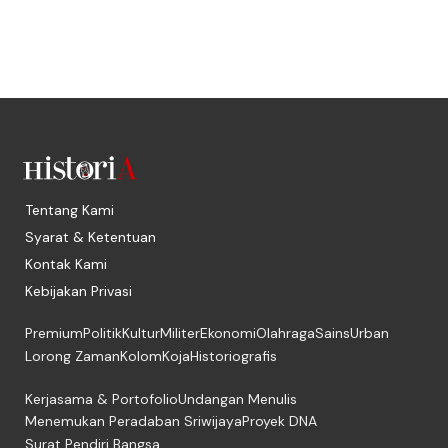
Tentang Kami
Syarat & Ketentuan
Kontak Kami
Kebijakan Privasi
Premium
Politik
Kultur
Militer
Ekonomi
Olahraga
Sains
Urban
Lorong Zaman
Kolom
Koja
Historiografis
Kerjasama & Portofolio
Undangan Menulis
Menemukan Peradaban Sriwijaya
Proyek DNA
Surat Pendiri Bangsa