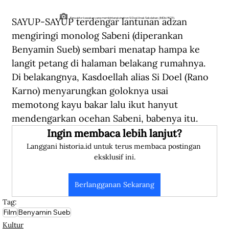
SAYUP-SAYUP terdengar lantunan adzan 
Para aktor kawakan yang membintangi sinetron Si Doel Anak Sekolahan. (IMDb/RCTI).
mengiringi monolog Sabeni (diperankan 
Benyamin Sueb) sembari menatap hampa ke 
langit petang di halaman belakang rumahnya. 
Di belakangnya, Kasdoellah alias Si Doel (Rano 
Karno) menyarungkan goloknya usai 
memotong kayu bakar lalu ikut hanyut 
mendengarkan ocehan Sabeni, babenya itu. 
Ingin membaca lebih lanjut?
Langgani historia.id untuk terus membaca postingan 
eksklusif ini.
Berlangganan Sekarang
Tag:
Film
Benyamin Sueb
Kultur