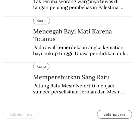
Tak terima seorang warganya tewas di 
tangan pejuang pembebasan Palestina, 
pemerintahan Ronald Reagan melakukan 
pembalasan.
Sains
Mencegah Bayi Mati Karena
Tetanus
Pada awal kemerdekaan angka kematian 
bayi cukup tinggi. Upaya pendidikan dukun 
pun dilakukan lewat Proyek Serpong.
Kuno
Memperebutkan Sang Ratu
Patung Ratu Mesir Nefertiti menjadi 
sumber perselisihan Jerman dan Mesir 
selama puluhan tahun.
Sebelumnya
Selanjutnya