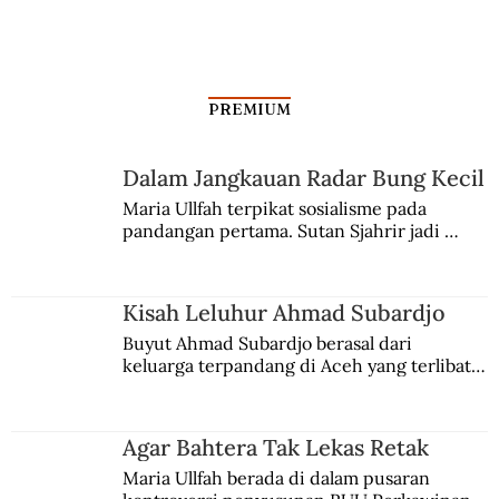
PREMIUM
Dalam Jangkauan Radar Bung Kecil
Maria Ullfah terpikat sosialisme pada 
pandangan pertama. Sutan Sjahrir jadi 
Memadu Perempuan dalam Budaya
comblangnya.
Jawa
Kisah Leluhur Ahmad Subardjo
Buyut Ahmad Subardjo berasal dari 
keluarga terpandang di Aceh yang terlibat 
persaingan kekuasaan. Dia memilih 
merantau ke Jawa dan menjadi pemuka 
agama Islam. Anaknya mengikuti jejaknya.
Agar Bahtera Tak Lekas Retak
Maria Ullfah berada di dalam pusaran 