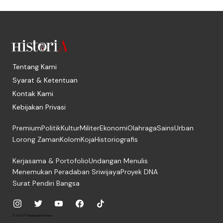
Tentang Kami
Syarat & Ketentuan
Kontak Kami
Kebijakan Privasi
Premium
Politik
Kultur
Militer
Ekonomi
Olahraga
Sains
Urban
Lorong Zaman
Kolom
Koja
Historiografis
Kerjasama & Portofolio
Undangan Menulis
Menemukan Peradaban Sriwijaya
Proyek DNA
Surat Pendiri Bangsa
© 2026, PT. Media Digital Historia.