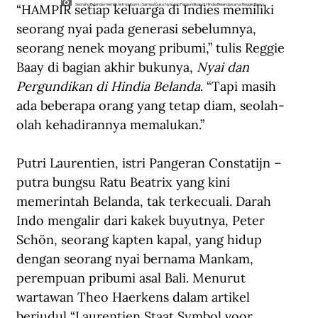
“HAMPIR setiap keluarga di Indies memiliki 
Seorang Belanda memiliki istri pribumi. (Sampul buku Nyai dan Pergundikan di Hindia Belanda karya Reggie Baay).
seorang nyai pada generasi sebelumnya, 
seorang nenek moyang pribumi,” tulis Reggie 
Baay di bagian akhir bukunya, 
Nyai dan 
Pergundikan di Hindia Belanda
. “Tapi masih 
ada beberapa orang yang tetap diam, seolah-
olah kehadirannya memalukan.”
Putri Laurentien, istri Pangeran Constatijn –
putra bungsu Ratu Beatrix yang kini 
memerintah Belanda, tak terkecuali. Darah 
Indo mengalir dari kakek buyutnya, Peter 
Schön, seorang kapten kapal, yang hidup 
dengan seorang nyai bernama Mankam, 
perempuan pribumi asal Bali. Menurut 
wartawan Theo Haerkens dalam artikel 
berjudul “Laurentien Staat Symbol voor 