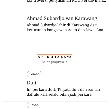
kontroversi penyusunan RUU Perkawinan. 
Berbuah manis walau penuh kompromi.
Ahmad Subardjo van Karawang
Ahmad Subardjo lahir di Karawang dari 
keturunan bangsawan Aceh dan Jawa. Anak 
kesayangan mantri polisi ini pindah ke 
Batavia untuk melanjutkan pendidikan di 
sekolah Belanda.
ARTIKEL LAINNYA
Selengkapnya
Loman
Duit
Ini perkara duit. Teryata duit dari zaman 
dahulu kala selalu bikin jadi perkara.
Urban