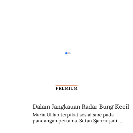
PREMIUM
Dalam Jangkauan Radar Bung Kecil
Maria Ullfah terpikat sosialisme pada 
pandangan pertama. Sutan Sjahrir jadi 
Musuh Napoleon di Waterloo Hina
comblangnya.
Diponegoro