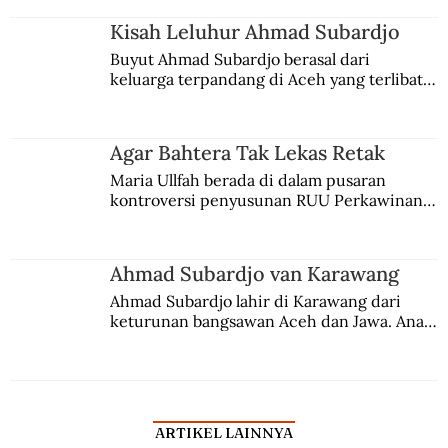
Kisah Leluhur Ahmad Subardjo
Buyut Ahmad Subardjo berasal dari 
keluarga terpandang di Aceh yang terlibat 
persaingan kekuasaan. Dia memilih 
merantau ke Jawa dan menjadi pemuka 
agama Islam. Anaknya mengikuti jejaknya.
Agar Bahtera Tak Lekas Retak
Maria Ullfah berada di dalam pusaran 
kontroversi penyusunan RUU Perkawinan. 
Berbuah manis walau penuh kompromi.
Ahmad Subardjo van Karawang
Ahmad Subardjo lahir di Karawang dari 
keturunan bangsawan Aceh dan Jawa. Anak 
kesayangan mantri polisi ini pindah ke 
Batavia untuk melanjutkan pendidikan di 
sekolah Belanda.
ARTIKEL LAINNYA