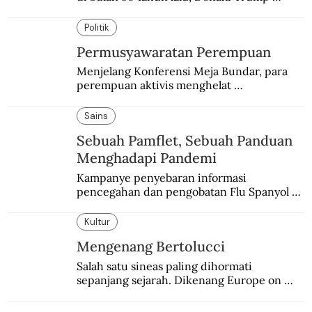
terobsesi memasang bendera di Mars.
Politik
Permusyawaratan Perempuan
Menjelang Konferensi Meja Bundar, para 
perempuan aktivis menghelat 
permusyawaratan. Hasilnya dikirim ke 
delegasi Indonesia di KMB.
Sains
Sebuah Pamflet, Sebuah Panduan
Menghadapi Pandemi
Kampanye penyebaran informasi 
pencegahan dan pengobatan Flu Spanyol di 
Hindia Belanda melalui medium lokal.
Kultur
Mengenang Bertolucci
Salah satu sineas paling dihormati 
sepanjang sejarah. Dikenang Europe on 
Screen (EoS) tahun ini lewat pemutaran 
tiga karyanya.