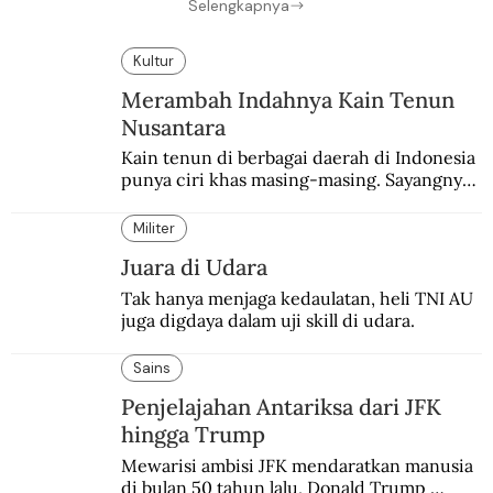
Selengkapnya
Kultur
Merambah Indahnya Kain Tenun
Nusantara
Kain tenun di berbagai daerah di Indonesia 
punya ciri khas masing-masing. Sayangnya, 
pendataan tentang para perajinnya masih 
belum memadai.
Militer
Juara di Udara
Tak hanya menjaga kedaulatan, heli TNI AU 
juga digdaya dalam uji skill di udara.
Sains
Penjelajahan Antariksa dari JFK
hingga Trump
Mewarisi ambisi JFK mendaratkan manusia 
di bulan 50 tahun lalu, Donald Trump 