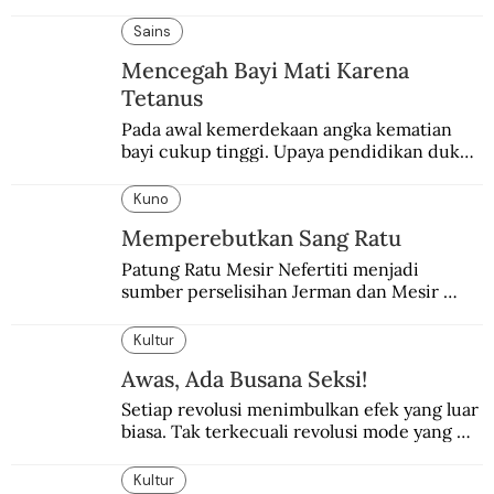
pemerintahan Ronald Reagan melakukan 
pembalasan.
Sains
Mencegah Bayi Mati Karena
Tetanus
Pada awal kemerdekaan angka kematian 
bayi cukup tinggi. Upaya pendidikan dukun 
pun dilakukan lewat Proyek Serpong.
Kuno
Memperebutkan Sang Ratu
Patung Ratu Mesir Nefertiti menjadi 
sumber perselisihan Jerman dan Mesir 
selama puluhan tahun.
Kultur
Awas, Ada Busana Seksi!
Setiap revolusi menimbulkan efek yang luar 
biasa. Tak terkecuali revolusi mode yang 
seksi-seksi.
Kultur