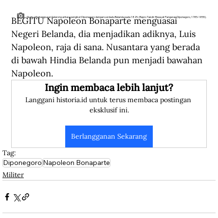
BEGITU Napoleon Bonaparte menguasai 
Sketsa Pertempuran Selarong antara pengikut Diponegoro dengan serdadu Belanda pada 1825. (Repro Takdir: Riwayat Pangeran Diponegoro, 1785-1855).
Negeri Belanda, dia menjadikan adiknya, Luis 
Napoleon, raja di sana. Nusantara yang berada 
di bawah Hindia Belanda pun menjadi bawahan 
Napoleon.
Ingin membaca lebih lanjut?
Langgani historia.id untuk terus membaca postingan 
eksklusif ini.
Berlangganan Sekarang
Tag:
Diponegoro
Napoleon Bonaparte
Militer