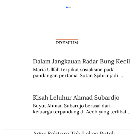
PREMIUM
Dalam Jangkauan Radar Bung Kecil
Napoleon Mati Muda di Bonjol
Maria Ullfah terpikat sosialisme pada 
pandangan pertama. Sutan Sjahrir jadi 
comblangnya.
Kisah Leluhur Ahmad Subardjo
Buyut Ahmad Subardjo berasal dari 
keluarga terpandang di Aceh yang terlibat 
persaingan kekuasaan. Dia memilih 
merantau ke Jawa dan menjadi pemuka 
agama Islam. Anaknya mengikuti jejaknya.
Agar Bahtera Tak Lekas Retak