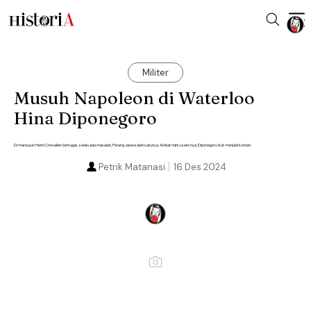
Militer
Musuh Napoleon di Waterloo
Hina Diponegoro
Di mana pun Henri Chevallier bertugas, selalu ada masalah, Perang Jawa salah satunya. Akibat nafsu seksnya, Diponegoro ikut menjadi korban.
Petrik Matanasi
16 Des 2024