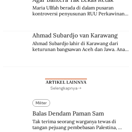
Maria Ullfah berada di dalam pusaran 
kontroversi penyusunan RUU Perkawinan. 
Berbuah manis walau penuh kompromi.
Ahmad Subardjo van Karawang
Ahmad Subardjo lahir di Karawang dari 
keturunan bangsawan Aceh dan Jawa. Anak 
kesayangan mantri polisi ini pindah ke 
Batavia untuk melanjutkan pendidikan di 
sekolah Belanda.
ARTIKEL LAINNYA
Selengkapnya
Militer
Balas Dendam Paman Sam
Tak terima seorang warganya tewas di 
tangan pejuang pembebasan Palestina, 