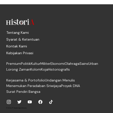
Tentang Kami
Syarat & Ketentuan
Kontak Kami
Kebijakan Privasi
Premium
Politik
Kultur
Militer
Ekonomi
Olahraga
Sains
Urban
Lorong Zaman
Kolom
Koja
Historiografis
Kerjasama & Portofolio
Undangan Menulis
Menemukan Peradaban Sriwijaya
Proyek DNA
Surat Pendiri Bangsa
© 2026, PT. Media Digital Historia.