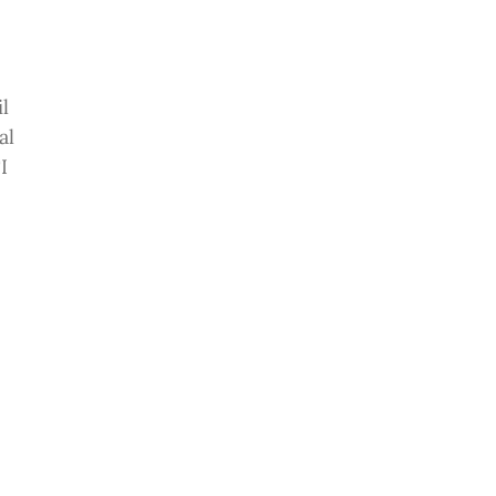
l
al
I