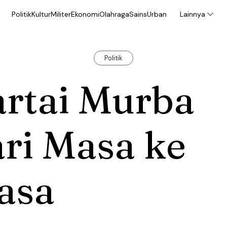
Politik
Kultur
Militer
Ekonomi
Olahraga
Sains
Urban
Lainnya
Politik
artai Murba
ri Masa ke
asa