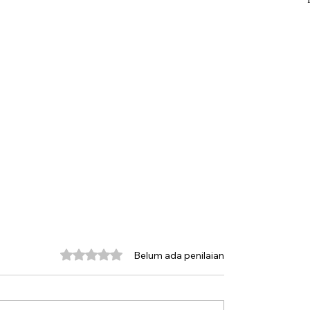
Dinilai 0 dari 5 bintang.
Belum ada penilaian