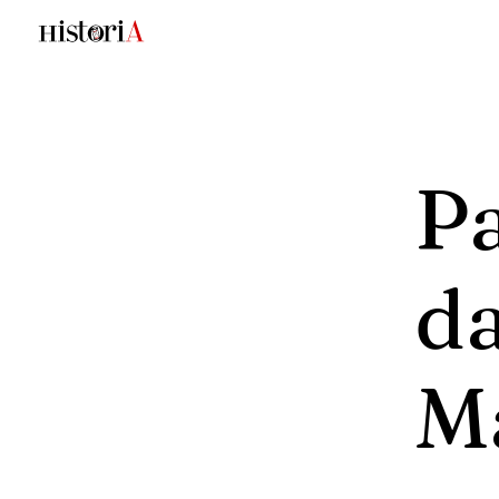
P
da
M