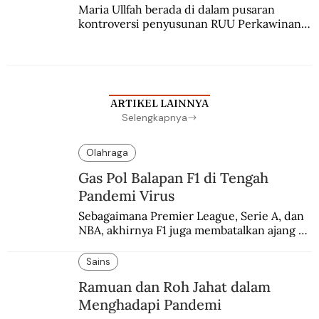
Maria Ullfah berada di dalam pusaran 
kontroversi penyusunan RUU Perkawinan. 
Berbuah manis walau penuh kompromi.
ARTIKEL LAINNYA
Selengkapnya
Olahraga
Gas Pol Balapan F1 di Tengah
Pandemi Virus
Sebagaimana Premier League, Serie A, dan 
NBA, akhirnya F1 juga membatalkan ajang 
balapannya. Menghindari pengalaman 
enam dekade lampau.
Sains
Ramuan dan Roh Jahat dalam
Menghadapi Pandemi