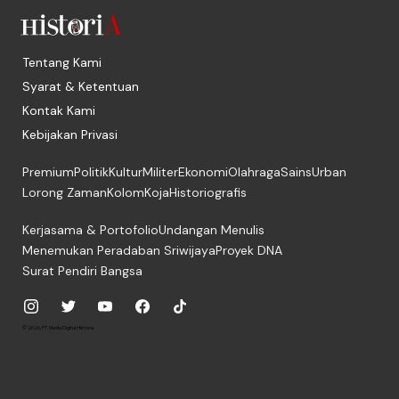
Tentang Kami
Syarat & Ketentuan
Kontak Kami
Kebijakan Privasi
Premium
Politik
Kultur
Militer
Ekonomi
Olahraga
Sains
Urban
Lorong Zaman
Kolom
Koja
Historiografis
Kerjasama & Portofolio
Undangan Menulis
Menemukan Peradaban Sriwijaya
Proyek DNA
Surat Pendiri Bangsa
© 2026, PT. Media Digital Historia.