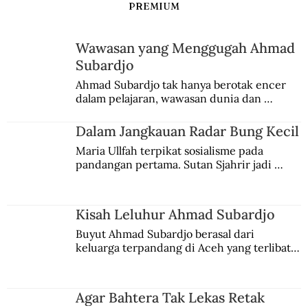
PREMIUM
Wawasan yang Menggugah Ahmad
Subardjo
Palu Arit ala PKI dan PRD
Ahmad Subardjo tak hanya berotak encer 
dalam pelajaran, wawasan dunia dan 
kesadaran kebangsaannya tumbuh berkat 
Jules Verne, Multatuli, hingga Sun Yat-sen.
Dalam Jangkauan Radar Bung Kecil
Maria Ullfah terpikat sosialisme pada 
pandangan pertama. Sutan Sjahrir jadi 
comblangnya.
Kisah Leluhur Ahmad Subardjo
Buyut Ahmad Subardjo berasal dari 
keluarga terpandang di Aceh yang terlibat 
persaingan kekuasaan. Dia memilih 
merantau ke Jawa dan menjadi pemuka 
agama Islam. Anaknya mengikuti jejaknya.
Agar Bahtera Tak Lekas Retak