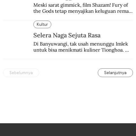
Meski sarat gimmick, film Shazam! Fury of 
the Gods tetap menyajikan keluguan remaja 
yang menyimpan kekuatan para dewa 
Yunani.
Kultur
Selera Naga Sejuta Rasa
Di Banyuwangi, tak usah menunggu Imlek 
untuk bisa menikmati kuliner Tionghoa. 
Ada pasar kuliner khas yang digelar tiap 
pekan.
Sebelumnya
Selanjutnya