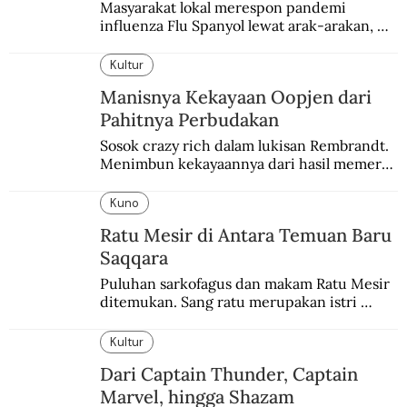
Masyarakat lokal merespon pandemi 
influenza Flu Spanyol lewat arak-arakan, 
sesajen, dan ramuan jamu tradisional.
Kultur
Manisnya Kekayaan Oopjen dari
Pahitnya Perbudakan
Sosok crazy rich dalam lukisan Rembrandt. 
Menimbun kekayaannya dari hasil memeras 
keringat para budak.
Kuno
Ratu Mesir di Antara Temuan Baru
Saqqara
Puluhan sarkofagus dan makam Ratu Mesir 
ditemukan. Sang ratu merupakan istri 
sekaligus putri salah satu firaun yang 
sebelumnya keberadaannya tak pernah 
Kultur
diketahui.
Dari Captain Thunder, Captain
Marvel, hingga Shazam