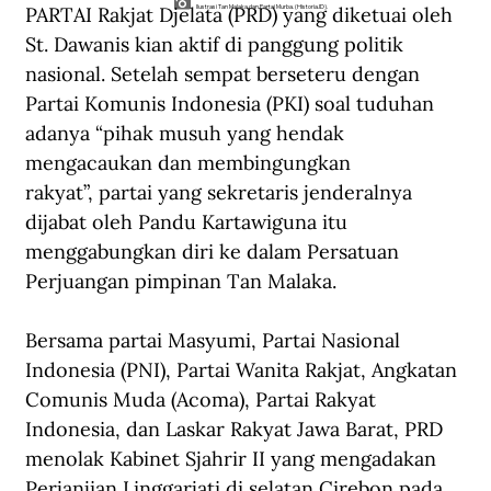
PARTAI Rakjat Djelata (PRD) yang diketuai oleh 
Ilustrasi Tan Malaka dan Partai Murba. (Historia.ID).
St. Dawanis kian aktif di panggung politik 
nasional. Setelah sempat berseteru dengan 
Partai Komunis Indonesia (PKI) soal tuduhan 
adanya “pihak musuh yang hendak 
mengacaukan dan membingungkan 
rakyat”, partai yang sekretaris jenderalnya 
dijabat oleh Pandu Kartawiguna itu 
menggabungkan diri ke dalam Persatuan 
Perjuangan pimpinan Tan Malaka.
Bersama partai Masyumi, Partai Nasional 
Indonesia (PNI), Partai Wanita Rakjat, Angkatan 
Comunis Muda (Acoma), Partai Rakyat 
Indonesia, dan Laskar Rakyat Jawa Barat, PRD 
menolak Kabinet Sjahrir II yang mengadakan 
Perjanjian Linggarjati di selatan Cirebon pada 