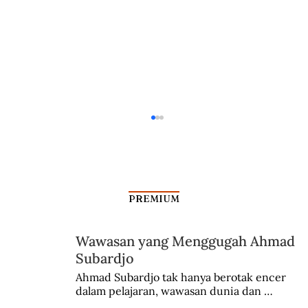
PREMIUM
Wawasan yang Menggugah Ahmad
CIA Gagalkan KAA II di Aljazair
Subardjo
Ahmad Subardjo tak hanya berotak encer 
dalam pelajaran, wawasan dunia dan 
kesadaran kebangsaannya tumbuh berkat 