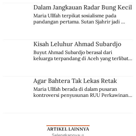
Jules Verne, Multatuli, hingga Sun Yat-sen.
Dalam Jangkauan Radar Bung Kecil
Maria Ullfah terpikat sosialisme pada 
pandangan pertama. Sutan Sjahrir jadi 
comblangnya.
Kisah Leluhur Ahmad Subardjo
Buyut Ahmad Subardjo berasal dari 
keluarga terpandang di Aceh yang terlibat 
persaingan kekuasaan. Dia memilih 
merantau ke Jawa dan menjadi pemuka 
agama Islam. Anaknya mengikuti jejaknya.
Agar Bahtera Tak Lekas Retak
Maria Ullfah berada di dalam pusaran 
kontroversi penyusunan RUU Perkawinan. 
Berbuah manis walau penuh kompromi.
ARTIKEL LAINNYA
Selengkapnya