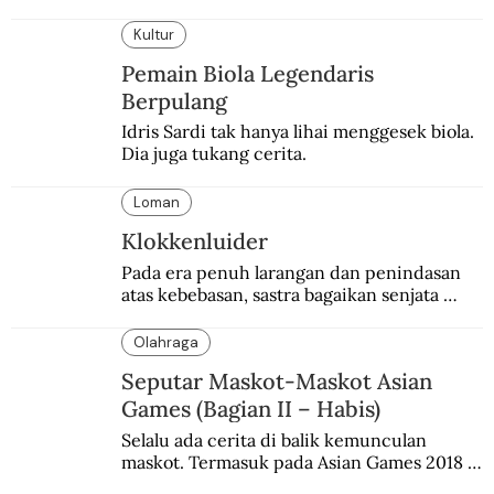
semangat perlawanannya berapi-api.
Kultur
Pemain Biola Legendaris
Berpulang
Idris Sardi tak hanya lihai menggesek biola. 
Dia juga tukang cerita.
Loman
Klokkenluider
Pada era penuh larangan dan penindasan 
atas kebebasan, sastra bagaikan senjata 
mematikan bagi penguasa.
Olahraga
Seputar Maskot-Maskot Asian
Games (Bagian II – Habis)
Selalu ada cerita di balik kemunculan 
maskot. Termasuk pada Asian Games 2018 
di Jakarta dan Palembang.