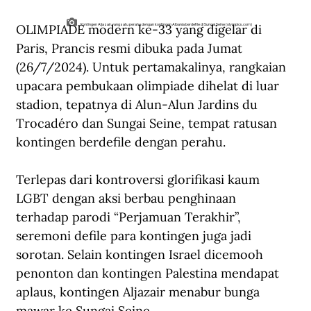
OLIMPIADE modern ke-33 yang digelar di 
Kontingen Aljazair yang satu perahu dengan kontingen Albania berdefile di Sungai Seine (olympics.com)
Paris, Prancis resmi dibuka pada Jumat 
(26/7/2024). Untuk pertamakalinya, rangkaian 
upacara pembukaan olimpiade dihelat di luar 
stadion, tepatnya di Alun-Alun Jardins du 
Trocadéro dan Sungai Seine, tempat ratusan 
kontingen berdefile dengan perahu. 
Terlepas dari kontroversi glorifikasi kaum 
LGBT dengan aksi berbau penghinaan 
terhadap parodi “Perjamuan Terakhir”, 
seremoni defile para kontingen juga jadi 
sorotan. Selain kontingen Israel dicemooh 
penonton dan kontingen Palestina mendapat 
aplaus, kontingen Aljazair menabur bunga 
mawar ke Sungai Seine. 