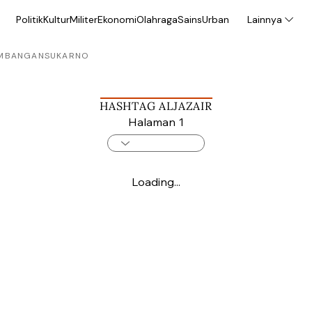
Politik
Kultur
Militer
Ekonomi
Olahraga
Sains
Urban
Lainnya
MBANGAN
SUKARNO
HASHTAG ALJAZAIR
Halaman 1
Loading...