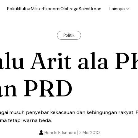
Politik
Kultur
Militer
Ekonomi
Olahraga
Sains
Urban
Lainnya
Politik
lu Arit ala P
an PRD
bagai musuh penyebar kekacauan dan kebingungan rakyat, 
ma tetapi warna beda.
Hendri F. Isnaeni
3 Mei 2010