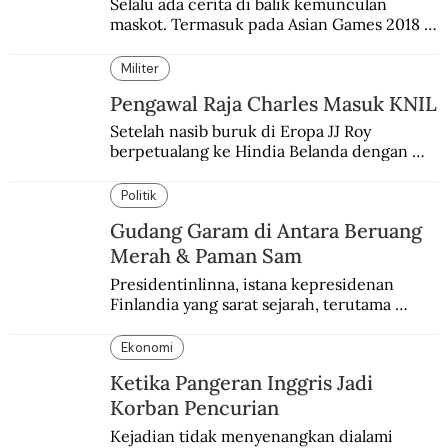
Selalu ada cerita di balik kemunculan 
maskot. Termasuk pada Asian Games 2018 
di Jakarta dan Palembang.
Militer
Pengawal Raja Charles Masuk KNIL
Setelah nasib buruk di Eropa JJ Roy 
berpetualang ke Hindia Belanda dengan 
masuk sebagai kapten tentara kolonial. 
Takjub dengan banyak hal setelah 
Politik
berkeliling di tanah koloni.
Gudang Garam di Antara Beruang
Merah & Paman Sam
Presidentinlinna, istana kepresidenan 
Finlandia yang sarat sejarah, terutama 
terkait Amerika dan Rusia.
Ekonomi
Ketika Pangeran Inggris Jadi
Korban Pencurian
Kejadian tidak menyenangkan dialami 