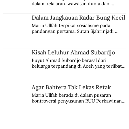
dalam pelajaran, wawasan dunia dan 
kesadaran kebangsaannya tumbuh berkat 
Jules Verne, Multatuli, hingga Sun Yat-sen.
Dalam Jangkauan Radar Bung Kecil
Maria Ullfah terpikat sosialisme pada 
pandangan pertama. Sutan Sjahrir jadi 
comblangnya.
Kisah Leluhur Ahmad Subardjo
Buyut Ahmad Subardjo berasal dari 
keluarga terpandang di Aceh yang terlibat 
persaingan kekuasaan. Dia memilih 
merantau ke Jawa dan menjadi pemuka 
agama Islam. Anaknya mengikuti jejaknya.
Agar Bahtera Tak Lekas Retak
Maria Ullfah berada di dalam pusaran 
kontroversi penyusunan RUU Perkawinan. 
Berbuah manis walau penuh kompromi.