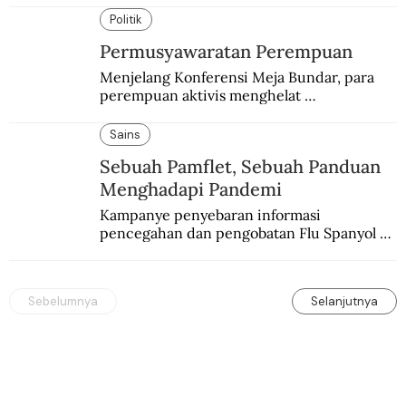
Politik
Permusyawaratan Perempuan
Menjelang Konferensi Meja Bundar, para 
perempuan aktivis menghelat 
permusyawaratan. Hasilnya dikirim ke 
delegasi Indonesia di KMB.
Sains
Sebuah Pamflet, Sebuah Panduan
Menghadapi Pandemi
Kampanye penyebaran informasi 
pencegahan dan pengobatan Flu Spanyol di 
Hindia Belanda melalui medium lokal.
Sebelumnya
Selanjutnya