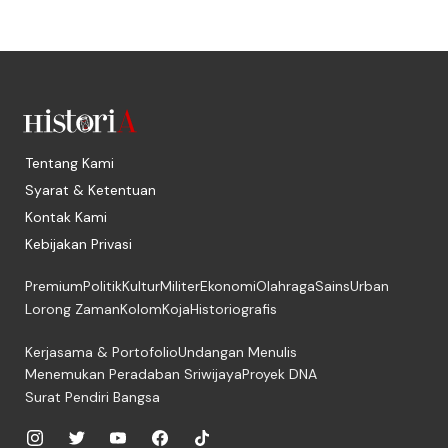
Tentang Kami
Syarat & Ketentuan
Kontak Kami
Kebijakan Privasi
Premium
Politik
Kultur
Militer
Ekonomi
Olahraga
Sains
Urban
Lorong Zaman
Kolom
Koja
Historiografis
Kerjasama & Portofolio
Undangan Menulis
Menemukan Peradaban Sriwijaya
Proyek DNA
Surat Pendiri Bangsa