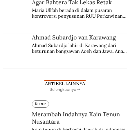
Agar Bahtera Tak Lekas Retak
Maria Ullfah berada di dalam pusaran 
kontroversi penyusunan RUU Perkawinan. 
Berbuah manis walau penuh kompromi.
Ahmad Subardjo van Karawang
Ahmad Subardjo lahir di Karawang dari 
keturunan bangsawan Aceh dan Jawa. Anak 
kesayangan mantri polisi ini pindah ke 
Batavia untuk melanjutkan pendidikan di 
sekolah Belanda.
ARTIKEL LAINNYA
Selengkapnya
Kultur
Merambah Indahnya Kain Tenun
Nusantara
Kain tenun di berbagai daerah di Indonesia 