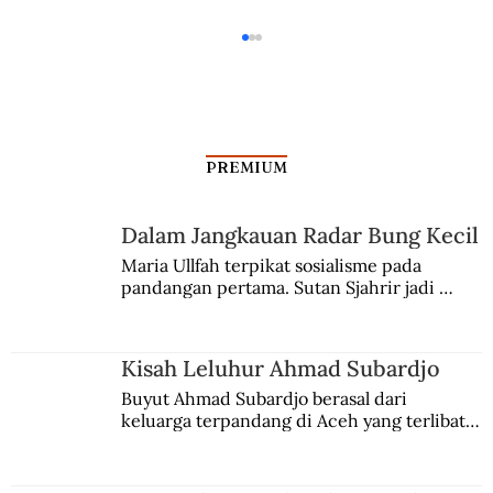
PREMIUM
Dalam Jangkauan Radar Bung Kecil
Maria Ullfah terpikat sosialisme pada 
pandangan pertama. Sutan Sjahrir jadi 
Ada Oknum Polisi dalam Pembunuhan
comblangnya.
Berencana Marhaenis
Kisah Leluhur Ahmad Subardjo
Buyut Ahmad Subardjo berasal dari 
keluarga terpandang di Aceh yang terlibat 
persaingan kekuasaan. Dia memilih 
merantau ke Jawa dan menjadi pemuka 
agama Islam. Anaknya mengikuti jejaknya.