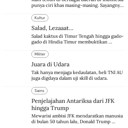
punya ciri khas masing-masing. Sayangnya, 
pendataan tentang para perajinnya masih 
belum memadai.
Kultur
Salad, Lezaaat…
Salad kaktus di Timur Tengah hingga gado-
gado di Hindia Timur membuktikan 
makanan ini digemari siapapun.
Militer
Juara di Udara
Tak hanya menjaga kedaulatan, heli TNI AU 
juga digdaya dalam uji skill di udara.
Sains
Penjelajahan Antariksa dari JFK
hingga Trump
Mewarisi ambisi JFK mendaratkan manusia 
di bulan 50 tahun lalu, Donald Trump 
terobsesi memasang bendera di Mars.