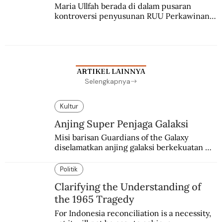
Maria Ullfah berada di dalam pusaran 
kontroversi penyusunan RUU Perkawinan. 
Berbuah manis walau penuh kompromi.
ARTIKEL LAINNYA
Selengkapnya
Kultur
Anjing Super Penjaga Galaksi
Misi barisan Guardians of the Galaxy 
diselamatkan anjing galaksi berkekuatan 
super. Karakter yang terinspirasi dari Laika 
si martir antariksa Soviet.
Politik
Clarifying the Understanding of
the 1965 Tragedy
For Indonesia reconciliation is a necessity, 