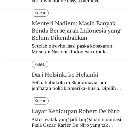
yet it will not be easy to achieve.
Kultur
Menteri Nadiem: Masih Banyak
Benda Bersejarah Indonesia yang
Belum Dikembalikan
Setelah direvitalisasi paska kebakaran, 
Museum Nasional Indonesia dibuka 
kembali. Bertepatan dengan perhelatan 
Pameran Repatriasi 2024.
Politik
Dari Helsinki ke Helsinki
Sebuah ibukota di Skandinavia jadi 
jembatan politik Amerika-Rusia. Dipilih 
karena kenetralannya sejak Perang Dingin.
Kultur
Layar Kehidupan Robert De Niro
Aktor watak yang jadi langganan nominasi 
Piala Oscar. Karier De Niro yang tak 