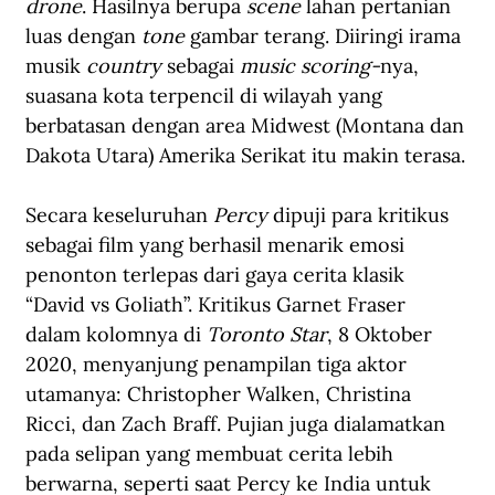
drone
. Hasilnya berupa 
scene
 lahan pertanian 
luas dengan 
tone 
gambar terang. Diiringi irama 
musik
 country
 sebagai 
music scoring-
nya, 
suasana kota terpencil di wilayah yang 
berbatasan dengan area Midwest (Montana dan 
Dakota Utara) Amerika Serikat itu makin terasa.
Secara keseluruhan 
Percy
 dipuji para kritikus 
sebagai film yang berhasil menarik emosi 
penonton terlepas dari gaya cerita klasik 
“David vs Goliath”. Kritikus Garnet Fraser 
dalam kolomnya di 
Toronto Star
, 8 Oktober 
2020, menyanjung penampilan tiga aktor 
utamanya: Christopher Walken, Christina 
Ricci, dan Zach Braff. Pujian juga dialamatkan 
pada selipan yang membuat cerita lebih 
berwarna, seperti saat Percy ke India untuk 