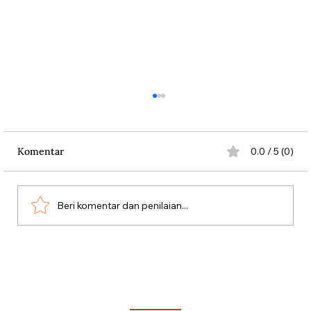
Komentar
0.0 / 5 (0)
Beri komentar dan penilaian...
Penduduk Belanda Melawan Nazi
dengan Bunga