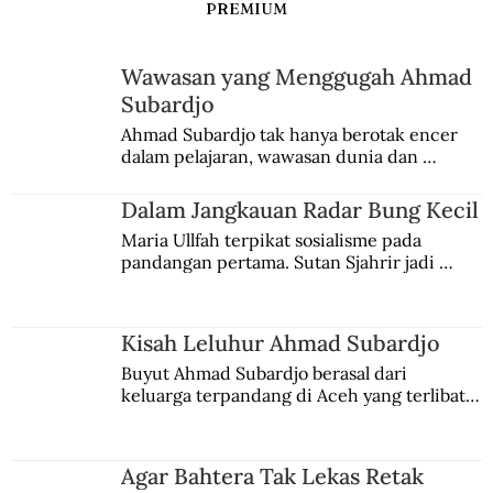
PREMIUM
Wawasan yang Menggugah Ahmad
Subardjo
Ahmad Subardjo tak hanya berotak encer 
dalam pelajaran, wawasan dunia dan 
kesadaran kebangsaannya tumbuh berkat 
Jules Verne, Multatuli, hingga Sun Yat-sen.
Dalam Jangkauan Radar Bung Kecil
Maria Ullfah terpikat sosialisme pada 
pandangan pertama. Sutan Sjahrir jadi 
comblangnya.
Kisah Leluhur Ahmad Subardjo
Buyut Ahmad Subardjo berasal dari 
keluarga terpandang di Aceh yang terlibat 
persaingan kekuasaan. Dia memilih 
merantau ke Jawa dan menjadi pemuka 
agama Islam. Anaknya mengikuti jejaknya.
Agar Bahtera Tak Lekas Retak