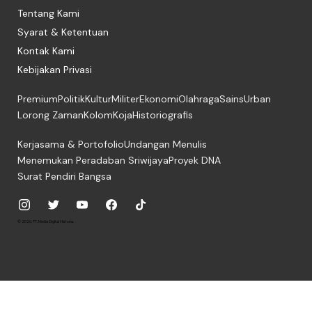
Tentang Kami
Syarat & Ketentuan
Kontak Kami
Kebijakan Privasi
Premium
Politik
Kultur
Militer
Ekonomi
Olahraga
Sains
Urban
Lorong Zaman
Kolom
Koja
Historiografis
Kerjasama & Portofolio
Undangan Menulis
Menemukan Peradaban Sriwijaya
Proyek DNA
Surat Pendiri Bangsa
© 2026, PT. Media Digital Historia.