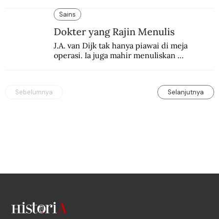
terbelenggu batas-batas genre merentang 
lebih dari setengah abad.
Sains
Dokter yang Rajin Menulis
J.A. van Dijk tak hanya piawai di meja 
operasi. Ia juga mahir menuliskan 
pengalaman operasinya dalam jurnal medis.
Sebelumnya
Selanjutnya