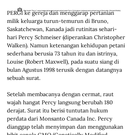
PERGI ke gereja dan menggarap pertanian 
Film biopik "Percy" yang mengungkap perjuangan petani gaek Percy Schmeiser melawan perusahaan besar Monsanto. (Mongrel Media).
milik keluarga turun-temurun di Bruno, 
Saskatchewan, Kanada jadi rutinitas sehari-
hari Percy Schmeiser (diperankan Christopher 
Walken). Namun ketenangan kehidupan petani 
sederhana berusia 73 tahun itu dan istrinya, 
Louise (Robert Maxwell), pada suatu siang di 
bulan Agustus 1998 terusik dengan datangnya 
sebuah surat.
Setelah membacanya dengan cermat, raut 
wajah hangat Percy langsung berubah 180 
derajat. Surat itu berisi tuntutan hukum 
perdata dari Monsanto Canada Inc. Percy 
dianggap telah menyimpan dan menggunakan 
bibit canola GMO (Genetically Modified 