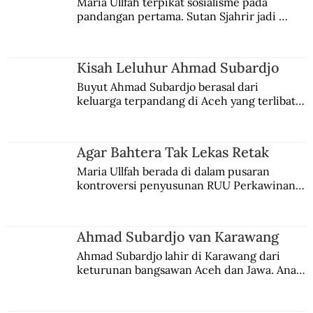
Maria Ullfah terpikat sosialisme pada 
pandangan pertama. Sutan Sjahrir jadi 
comblangnya.
Kisah Leluhur Ahmad Subardjo
Buyut Ahmad Subardjo berasal dari 
keluarga terpandang di Aceh yang terlibat 
persaingan kekuasaan. Dia memilih 
merantau ke Jawa dan menjadi pemuka 
agama Islam. Anaknya mengikuti jejaknya.
Agar Bahtera Tak Lekas Retak
Maria Ullfah berada di dalam pusaran 
kontroversi penyusunan RUU Perkawinan. 
Berbuah manis walau penuh kompromi.
Ahmad Subardjo van Karawang
Ahmad Subardjo lahir di Karawang dari 
keturunan bangsawan Aceh dan Jawa. Anak 
kesayangan mantri polisi ini pindah ke 
Batavia untuk melanjutkan pendidikan di 
sekolah Belanda.