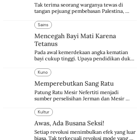
Tak terima seorang warganya tewas di 
tangan pejuang pembebasan Palestina, 
pemerintahan Ronald Reagan melakukan 
pembalasan.
Sains
Mencegah Bayi Mati Karena
Tetanus
Pada awal kemerdekaan angka kematian 
bayi cukup tinggi. Upaya pendidikan dukun 
pun dilakukan lewat Proyek Serpong.
Kuno
Memperebutkan Sang Ratu
Patung Ratu Mesir Nefertiti menjadi 
sumber perselisihan Jerman dan Mesir 
selama puluhan tahun.
Kultur
Awas, Ada Busana Seksi!
Setiap revolusi menimbulkan efek yang luar 
biasa. Tak terkecuali revolusi mode yang 