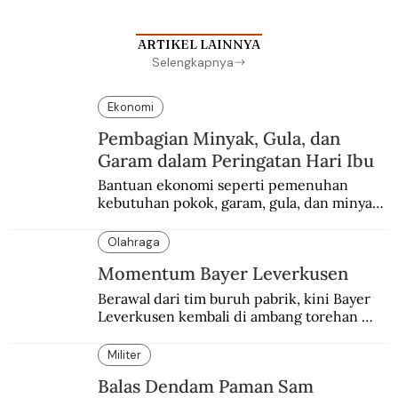
ARTIKEL LAINNYA
Selengkapnya
Ekonomi
Pembagian Minyak, Gula, dan
Garam dalam Peringatan Hari Ibu
Bantuan ekonomi seperti pemenuhan 
kebutuhan pokok, garam, gula, dan minyak 
menjadi salah satu perhatian dalam 
peringatan Hari Ibu.
Olahraga
Momentum Bayer Leverkusen
Berawal dari tim buruh pabrik, kini Bayer 
Leverkusen kembali di ambang torehan 
“treble”. Sempat diejek dengan julukan 
“Neverkusen”.
Militer
Balas Dendam Paman Sam