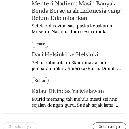
Menteri Nadiem: Masih Banyak
Benda Bersejarah Indonesia yang
Belum Dikembalikan
Setelah direvitalisasi paska kebakaran, 
Museum Nasional Indonesia dibuka 
kembali. Bertepatan dengan perhelatan 
Pameran Repatriasi 2024.
Politik
Dari Helsinki ke Helsinki
Sebuah ibukota di Skandinavia jadi 
jembatan politik Amerika-Rusia. Dipilih 
karena kenetralannya sejak Perang Dingin.
Kultur
Kalau Ditindas Ya Melawan
Murid memang tak melulu mesti seiring 
sejalan dengan guru. Sudah sejak lama 
orang-orang mengatakan, guru kencing 
berdiri, murid kencing berlari.
Sebelumnya
Selanjutnya