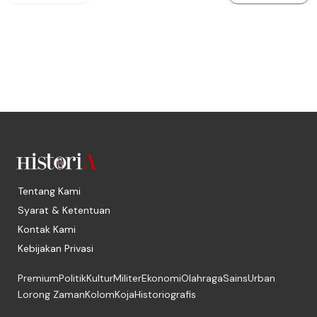
Tentang Kami
Syarat & Ketentuan
Kontak Kami
Kebijakan Privasi
Premium
Politik
Kultur
Militer
Ekonomi
Olahraga
Sains
Urban
Lorong Zaman
Kolom
Koja
Historiografis