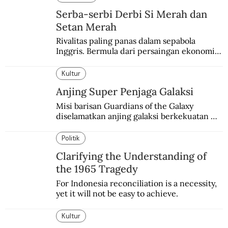
Serba-serbi Derbi Si Merah dan
Setan Merah
Rivalitas paling panas dalam sepabola 
Inggris. Bermula dari persaingan ekonomi 
dan industri.
Kultur
Anjing Super Penjaga Galaksi
Misi barisan Guardians of the Galaxy 
diselamatkan anjing galaksi berkekuatan 
super. Karakter yang terinspirasi dari Laika 
si martir antariksa Soviet.
Politik
Clarifying the Understanding of
the 1965 Tragedy
For Indonesia reconciliation is a necessity, 
yet it will not be easy to achieve.
Kultur