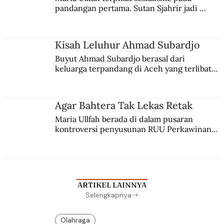
pandangan pertama. Sutan Sjahrir jadi 
comblangnya.
Kisah Leluhur Ahmad Subardjo
Buyut Ahmad Subardjo berasal dari 
keluarga terpandang di Aceh yang terlibat 
persaingan kekuasaan. Dia memilih 
merantau ke Jawa dan menjadi pemuka 
agama Islam. Anaknya mengikuti jejaknya.
Agar Bahtera Tak Lekas Retak
Maria Ullfah berada di dalam pusaran 
kontroversi penyusunan RUU Perkawinan. 
Berbuah manis walau penuh kompromi.
ARTIKEL LAINNYA
Selengkapnya
Olahraga