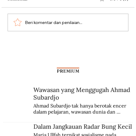
Persatuan Perjuangan
Beri komentar dan penilaian...
PREMIUM
Wawasan yang Menggugah Ahmad
Subardjo
Ahmad Subardjo tak hanya berotak encer 
dalam pelajaran, wawasan dunia dan 
kesadaran kebangsaannya tumbuh berkat 
Jules Verne, Multatuli, hingga Sun Yat-sen.
Dalam Jangkauan Radar Bung Kecil
Maria Ullfah terpikat sosialisme pada 