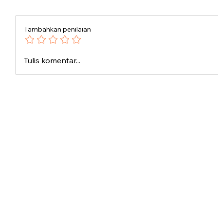
Tambahkan penilaian
Dari Srebrenica ke Palestina
Aksi Ko
Tulis komentar...
Moesto