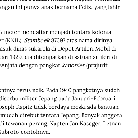
angan ini punya anak bernama Felix, yang lahir 
67 meter mendaftar menjadi tentara kolonial 
r (KNIL). 
Stamboek
 87397 atas nama dirinya 
uk dinas sukarela di Depot Artileri Mobil di 
ari 1929, dia ditempatkan di satuan artileri di 
 senjata dengan pangkat 
kanonier
 (prajurit 
katnya terus naik. Pada 1940 pangkatnya sudah 
iserbu militer Jepang pada Januari-Februari 
oseph Kapitz tidak berdaya meski ada bantuan 
 mudah direbut tentara Jepang. Banyak anggota 
i tawanan perang. Kapten Jan Kaseger, Letnan 
 Subroto contohnya.