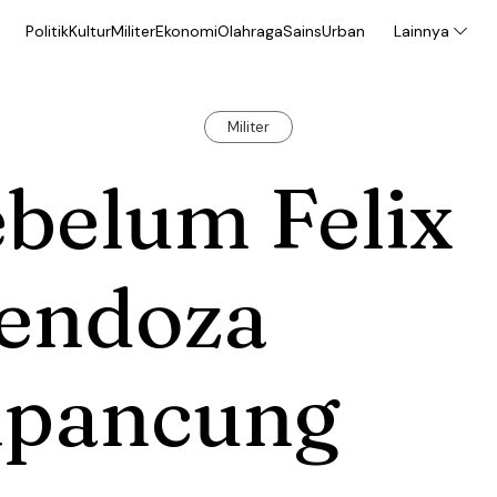
Politik
Kultur
Militer
Ekonomi
Olahraga
Sains
Urban
Lainnya
Militer
belum Felix
endoza
ipancung