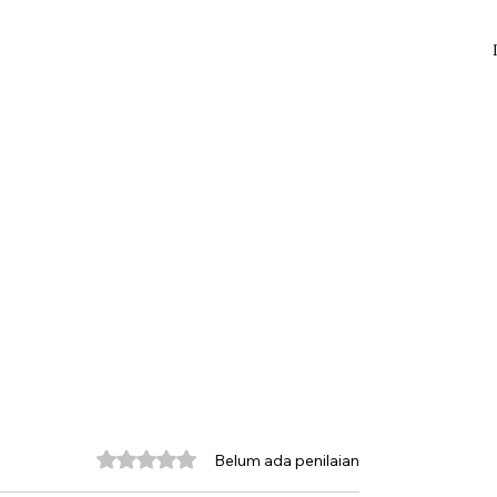
Dinilai 0 dari 5 bintang.
Belum ada penilaian