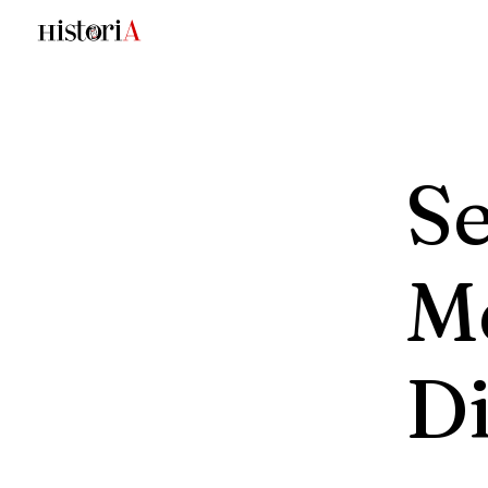
Se
M
D