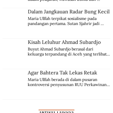
kesadaran kebangsaannya tumbuh berkat 
Jules Verne, Multatuli, hingga Sun Yat-sen.
Dalam Jangkauan Radar Bung Kecil
Maria Ullfah terpikat sosialisme pada 
pandangan pertama. Sutan Sjahrir jadi 
comblangnya.
Kisah Leluhur Ahmad Subardjo
Buyut Ahmad Subardjo berasal dari 
keluarga terpandang di Aceh yang terlibat 
persaingan kekuasaan. Dia memilih 
merantau ke Jawa dan menjadi pemuka 
agama Islam. Anaknya mengikuti jejaknya.
Agar Bahtera Tak Lekas Retak
Maria Ullfah berada di dalam pusaran 
kontroversi penyusunan RUU Perkawinan. 
Berbuah manis walau penuh kompromi.
ARTIKEL LAINNYA