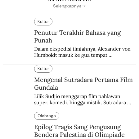
Selengkapnya
Kultur
Penutur Terakhir Bahasa yang
Punah
Dalam ekspedisi ilmiahnya, Alexander von 
Humboldt masuk ke gua tempat 
pemakaman suku yang telah punah. Seekor 
burung nuri diyakini sebagai penutur 
Kultur
terakhir bahasa suku itu.
Mengenal Sutradara Pertama Film
Gundala
Lilik Sudjio menggarap film pahlawan 
super, komedi, hingga mistik. Sutradara 
terbaik yang kurang dilirik.
Olahraga
Epilog Tragis Sang Pengusung
Bendera Palestina di Olimpiade