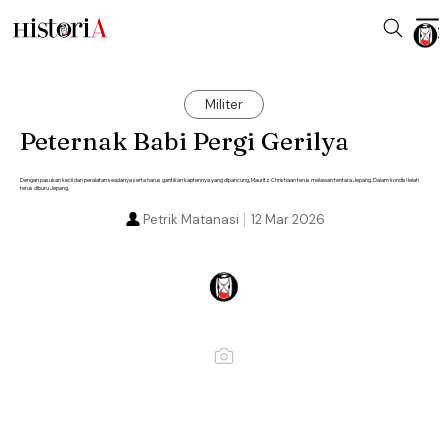
Militer
Peternak Babi Pergi Gerilya
Dengan pasukan kecil dan peralatan seadanya serta harus gantikan kaptennya yang dipancung, Mauritz Christiaan terus melawan tentara Jepang. Dalam kondisi lelah
terus diburu Jepang.
Petrik Matanasi
12 Mar 2026