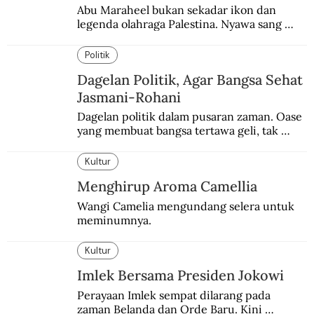
Abu Maraheel bukan sekadar ikon dan 
legenda olahraga Palestina. Nyawa sang 
Olimpian tak tertolong setelah Israel 
memblokade Rafah.
Politik
Dagelan Politik, Agar Bangsa Sehat
Jasmani-Rohani
Dagelan politik dalam pusaran zaman. Oase 
yang membuat bangsa tertawa geli, tak 
melulu nyeri.
Kultur
Menghirup Aroma Camellia
Wangi Camelia mengundang selera untuk 
meminumnya.
Kultur
Imlek Bersama Presiden Jokowi
Perayaan Imlek sempat dilarang pada 
zaman Belanda dan Orde Baru. Kini 