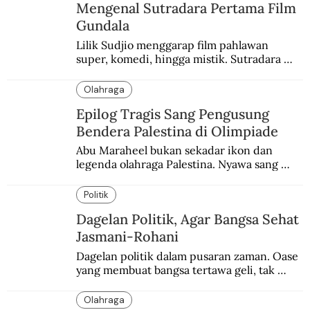
Mengenal Sutradara Pertama Film
Gundala
Lilik Sudjio menggarap film pahlawan 
super, komedi, hingga mistik. Sutradara 
terbaik yang kurang dilirik.
Olahraga
Epilog Tragis Sang Pengusung
Bendera Palestina di Olimpiade
Abu Maraheel bukan sekadar ikon dan 
legenda olahraga Palestina. Nyawa sang 
Olimpian tak tertolong setelah Israel 
memblokade Rafah.
Politik
Dagelan Politik, Agar Bangsa Sehat
Jasmani-Rohani
Dagelan politik dalam pusaran zaman. Oase 
yang membuat bangsa tertawa geli, tak 
melulu nyeri.
Olahraga