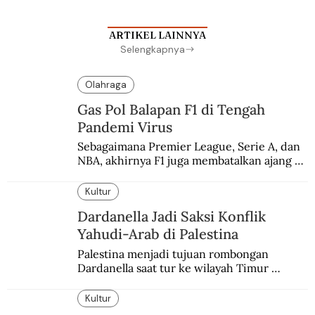
ARTIKEL LAINNYA
Selengkapnya
Olahraga
Gas Pol Balapan F1 di Tengah
Pandemi Virus
Sebagaimana Premier League, Serie A, dan 
NBA, akhirnya F1 juga membatalkan ajang 
balapannya. Menghindari pengalaman 
enam dekade lampau.
Kultur
Dardanella Jadi Saksi Konflik
Yahudi-Arab di Palestina
Palestina menjadi tujuan rombongan 
Dardanella saat tur ke wilayah Timur 
Tengah. Di sana mereka menjadi saksi 
ketegangan antara orang Yahudi dan 
Kultur
penduduk Arab.