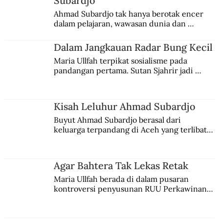
Subardjo
Ahmad Subardjo tak hanya berotak encer 
dalam pelajaran, wawasan dunia dan 
kesadaran kebangsaannya tumbuh berkat 
Jules Verne, Multatuli, hingga Sun Yat-sen.
Dalam Jangkauan Radar Bung Kecil
Maria Ullfah terpikat sosialisme pada 
pandangan pertama. Sutan Sjahrir jadi 
comblangnya.
Kisah Leluhur Ahmad Subardjo
Buyut Ahmad Subardjo berasal dari 
keluarga terpandang di Aceh yang terlibat 
persaingan kekuasaan. Dia memilih 
merantau ke Jawa dan menjadi pemuka 
agama Islam. Anaknya mengikuti jejaknya.
Agar Bahtera Tak Lekas Retak
Maria Ullfah berada di dalam pusaran 
kontroversi penyusunan RUU Perkawinan. 
Berbuah manis walau penuh kompromi.