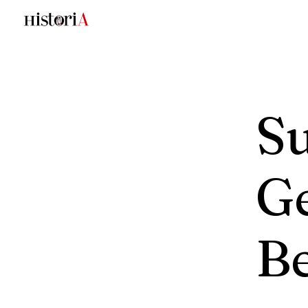
S
G
Be