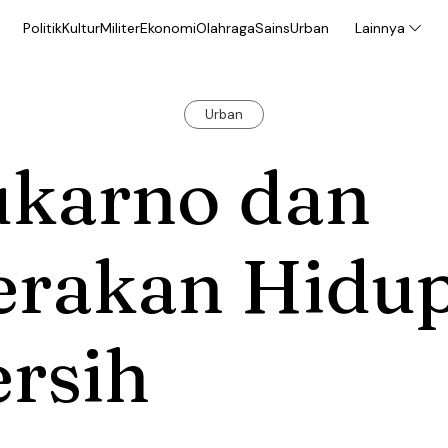
Politik
Kultur
Militer
Ekonomi
Olahraga
Sains
Urban
Lainnya
Urban
ukarno dan
erakan Hidu
rsih