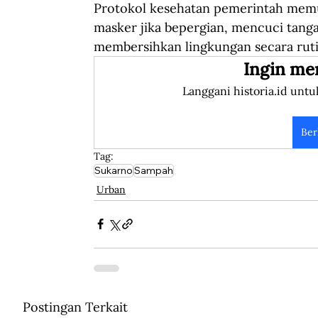
Protokol kesehatan pemerintah memuat
masker jika bepergian, mencuci tanga
membersihkan lingkungan secara rut
Ingin me
Langgani historia.id untu
Ber
Tag:
Sukarno
Sampah
Urban
Postingan Terkait