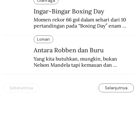
Olahraga
Ingar-Bingar Boxing Day
Momen rekor 66 gol dalam sehari dari 10 
pertandingan pada “Boxing Day” enam 
dekade lalu. Termasuk kekalahan pahit 
Manchester United 6-1.
Loman
Antara Robben dan Buru
Yang kita butuhkan, mungkin, bukan 
Nelson Mandela tapi kemauan dan 
keberanian untuk menebus dosa masa lalu 
dengan berbagai cara yang bisa memenuhi 
rasa keadilan.
Sebelumnya
Selanjutnya