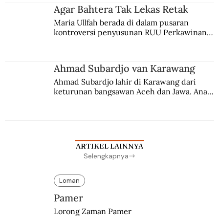
agama Islam. Anaknya mengikuti jejaknya.
Agar Bahtera Tak Lekas Retak
Maria Ullfah berada di dalam pusaran 
kontroversi penyusunan RUU Perkawinan. 
Berbuah manis walau penuh kompromi.
Ahmad Subardjo van Karawang
Ahmad Subardjo lahir di Karawang dari 
keturunan bangsawan Aceh dan Jawa. Anak 
kesayangan mantri polisi ini pindah ke 
Batavia untuk melanjutkan pendidikan di 
sekolah Belanda.
ARTIKEL LAINNYA
Selengkapnya
Loman
Pamer
Lorong Zaman Pamer