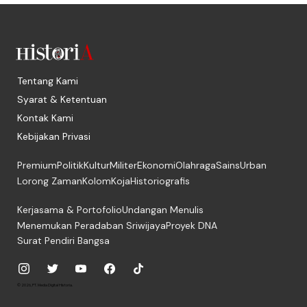
Tentang Kami
Syarat & Ketentuan
Kontak Kami
Kebijakan Privasi
Premium
Politik
Kultur
Militer
Ekonomi
Olahraga
Sains
Urban
Lorong Zaman
Kolom
Koja
Historiografis
Kerjasama & Portofolio
Undangan Menulis
Menemukan Peradaban Sriwijaya
Proyek DNA
Surat Pendiri Bangsa
© 2026, PT. Media Digital Historia.