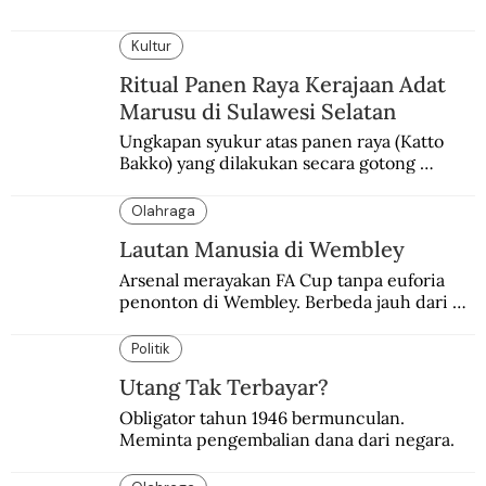
Kultur
Ritual Panen Raya Kerajaan Adat
Marusu di Sulawesi Selatan
Ungkapan syukur atas panen raya (Katto 
Bakko) yang dilakukan secara gotong 
royong.
Olahraga
Lautan Manusia di Wembley
Arsenal merayakan FA Cup tanpa euforia 
penonton di Wembley. Berbeda jauh dari 
suasana final di stadion ikonik itu 97 tahun 
silam.
Politik
Utang Tak Terbayar?
Obligator tahun 1946 bermunculan. 
Meminta pengembalian dana dari negara.