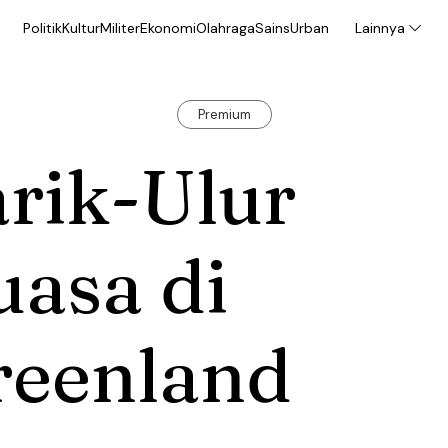
Politik
Kultur
Militer
Ekonomi
Olahraga
Sains
Urban
Lainnya
Premium
rik-Ulur
asa di
reenland