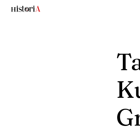
Ta
Ku
G