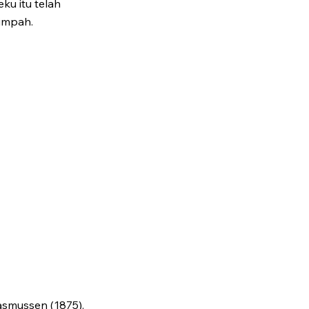
ku itu telah
impah.
asmussen (1875).