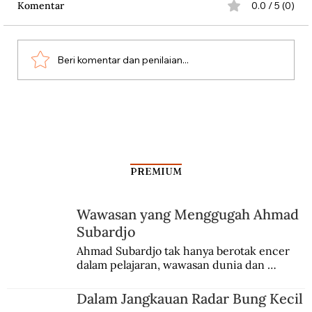
Komentar
0.0 / 5 (0)
Beri komentar dan penilaian...
Antara Kartu Merah Balogun dan
Garrincha
PREMIUM
Wawasan yang Menggugah Ahmad
Subardjo
Ahmad Subardjo tak hanya berotak encer 
dalam pelajaran, wawasan dunia dan 
kesadaran kebangsaannya tumbuh berkat 
Jules Verne, Multatuli, hingga Sun Yat-sen.
Dalam Jangkauan Radar Bung Kecil