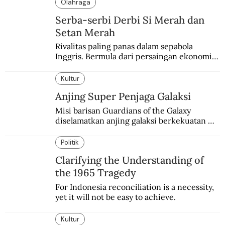
Olahraga
Serba-serbi Derbi Si Merah dan
Setan Merah
Rivalitas paling panas dalam sepabola 
Inggris. Bermula dari persaingan ekonomi 
dan industri.
Kultur
Anjing Super Penjaga Galaksi
Misi barisan Guardians of the Galaxy 
diselamatkan anjing galaksi berkekuatan 
super. Karakter yang terinspirasi dari Laika 
si martir antariksa Soviet.
Politik
Clarifying the Understanding of
the 1965 Tragedy
For Indonesia reconciliation is a necessity, 
yet it will not be easy to achieve.
Kultur