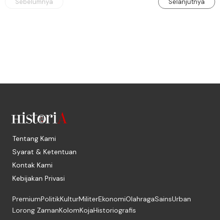
Sebelumnya
Selanjutnya
Tentang Kami
Syarat & Ketentuan
Kontak Kami
Kebijakan Privasi
Premium
Politik
Kultur
Militer
Ekonomi
Olahraga
Sains
Urban
Lorong Zaman
Kolom
Koja
Historiografis