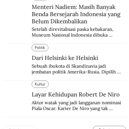
Menteri Nadiem: Masih Banyak
Benda Bersejarah Indonesia yang
Belum Dikembalikan
Setelah direvitalisasi paska kebakaran, 
Museum Nasional Indonesia dibuka 
kembali. Bertepatan dengan perhelatan 
Pameran Repatriasi 2024.
Politik
Dari Helsinki ke Helsinki
Sebuah ibukota di Skandinavia jadi 
jembatan politik Amerika-Rusia. Dipilih 
karena kenetralannya sejak Perang Dingin.
Kultur
Layar Kehidupan Robert De Niro
Aktor watak yang jadi langganan nominasi 
Piala Oscar. Karier De Niro yang tak 
terbelenggu batas-batas genre merentang 
lebih dari setengah abad.