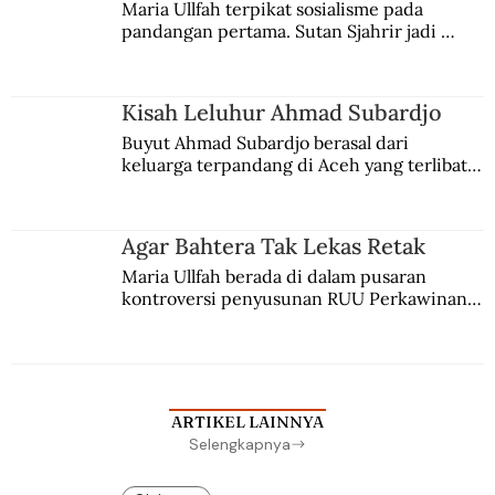
Maria Ullfah terpikat sosialisme pada 
pandangan pertama. Sutan Sjahrir jadi 
comblangnya.
Kisah Leluhur Ahmad Subardjo
Buyut Ahmad Subardjo berasal dari 
keluarga terpandang di Aceh yang terlibat 
persaingan kekuasaan. Dia memilih 
merantau ke Jawa dan menjadi pemuka 
agama Islam. Anaknya mengikuti jejaknya.
Agar Bahtera Tak Lekas Retak
Maria Ullfah berada di dalam pusaran 
kontroversi penyusunan RUU Perkawinan. 
Berbuah manis walau penuh kompromi.
ARTIKEL LAINNYA
Selengkapnya