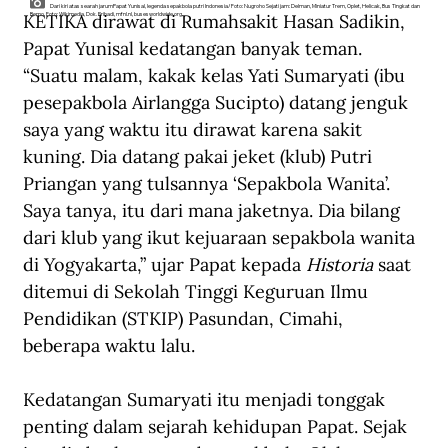
Dari kiri atas searah jarumPapat Yunisal, legenda sepakbola putri Indonesia/Foto: Nugroho Sejati jam: Delman, Miniatur Trem, Oplet, Helicak, Bus Tingkat dan
KETIKA dirawat di Rumahsakit Hasan Sadikin, 
Bemo. Foto: Wikimedia, Dok. Pribadi, mfnl.nl, busesworldwide.org.
Papat Yunisal kedatangan banyak teman. 
“Suatu malam, kakak kelas Yati Sumaryati (ibu 
pesepakbola Airlangga Sucipto) datang jenguk 
saya yang waktu itu dirawat karena sakit 
kuning. Dia datang pakai jeket (klub) Putri 
Priangan yang tulsannya ‘Sepakbola Wanita’. 
Saya tanya, itu dari mana jaketnya. Dia bilang 
dari klub yang ikut kejuaraan sepakbola wanita 
di Yogyakarta,” ujar Papat kepada 
Historia
 saat 
ditemui di Sekolah Tinggi Keguruan Ilmu 
Pendidikan (STKIP) Pasundan, Cimahi, 
beberapa waktu lalu.
Kedatangan Sumaryati itu menjadi tonggak 
penting dalam sejarah kehidupan Papat. Sejak 