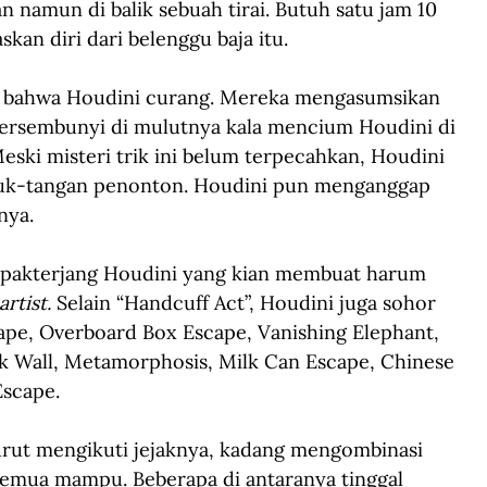
n namun di balik sebuah tirai. Butuh satu jam 10 
kan diri dari belenggu baja itu.
 bahwa Houdini curang. Mereka mengasumsikan 
 tersembunyi di mulutnya kala mencium Houdini di 
eski misteri trik ini belum terpecahkan, Houdini 
puk-tangan penonton. Houdini pun menganggap 
nya.
sepakterjang Houdini yang kian membuat harum 
rtist.
 Selain “Handcuff Act”, Houdini juga sohor 
cape, Overboard Box Escape, Vanishing Elephant, 
ck Wall, Metamorphosis, Milk Can Escape, Chinese 
Escape.
rut mengikuti jejaknya, kadang mengombinasi 
semua mampu. Beberapa di antaranya tinggal 