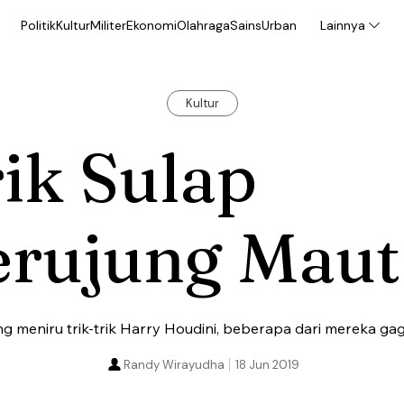
Politik
Kultur
Militer
Ekonomi
Olahraga
Sains
Urban
Lainnya
Kultur
ik Sulap
erujung Maut
ng meniru trik-trik Harry Houdini, beberapa dari mereka gag
Randy Wirayudha
18 Jun 2019