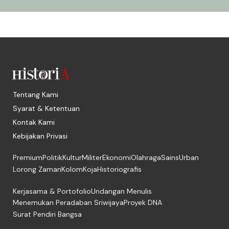
Tentang Kami
Syarat & Ketentuan
Kontak Kami
Kebijakan Privasi
Premium
Politik
Kultur
Militer
Ekonomi
Olahraga
Sains
Urban
Lorong Zaman
Kolom
Koja
Historiografis
Kerjasama & Portofolio
Undangan Menulis
Menemukan Peradaban Sriwijaya
Proyek DNA
Surat Pendiri Bangsa